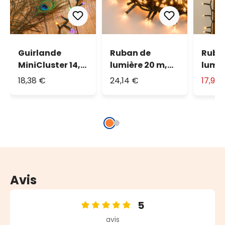
Guirlande
Ruban de
Ruba
MiniCluster 14,9
lumière 20 m,
lumiè
m, 720 led
1000 led blanc
1000 
18,38 €
24,14 €
17,90
multicolor
chaud
chau
traditionnel
Avis
5
Note moyenne de 5 sur 5 étoiles
avis