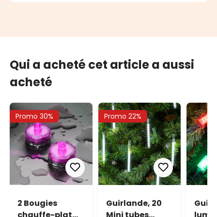
Qui a acheté cet article a aussi
acheté
Promo 30%
Promo 22%
2 Bougies
Guirlande, 20
Guir
chauffe-plat
Mini tubes
lumin