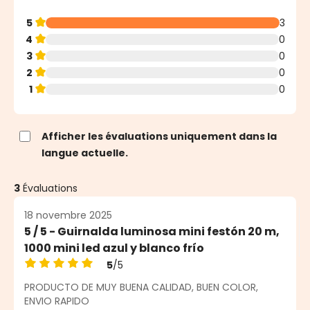
5
3
4
0
3
0
2
0
1
0
Afficher les évaluations uniquement dans la
langue actuelle.
3
Évaluations
18 novembre 2025
5 / 5 - Guirnalda luminosa mini festón 20 m,
1000 mini led azul y blanco frío
5
/5
Note moyenne de 5 sur 5 étoiles
PRODUCTO DE MUY BUENA CALIDAD, BUEN COLOR,
ENVIO RAPIDO