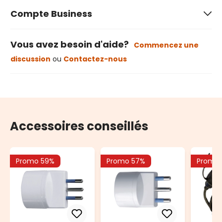
Compte Business
Vous avez besoin d'aide?
Commencez une
discussion
ou
Contactez-nous
Accessoires conseillés
Promo 59%
Promo 57%
Promo