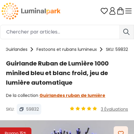
Passer au contenu principal
Vous avez 0
Guirlandes
Festoons et rubans lumineux
SKU: 59832
Guirlande Ruban de Lumière 1000
miniled bleu et blanc froid, jeu de
lumière automatique
De la collection
Guirlandes ruban de lumière
SKU:
59832
3 Évaluations
Note moyenne de 4.91 sur 5 
Ignorer la galerie d'images
Promo 15%