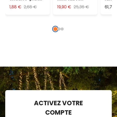
led rose
lumineux, led
mètre
1,88 €
2,68 €
19,90 €
25,36 €
61,74
blanc froid
Stro
multi
ACTIVEZ VOTRE
COMPTE