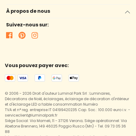
À propos de nous
Suivez-nous sur:
Vous pouvez payer avec:
© 2006 - 2026 Droit d'auteur Luminal Park Srl : Luminaires,
Décorations de Noël, éclairages, éclairage de décoration d'intérieur
et d'éclairage LED a faible consommation Numéro
TVA et n° reg. entreprise IT 04199420235 Cap. Soc.: 100.000 euro i.v. -
serviceclient@luminalpark.fr
Siège Social: Via Mameli, 11 - 37126 Verona; Siège opérationnel: Via
Abetone Brennero, 149 46025 Poggio Rusco (Mn) - Tel. 09 73 05 36
88