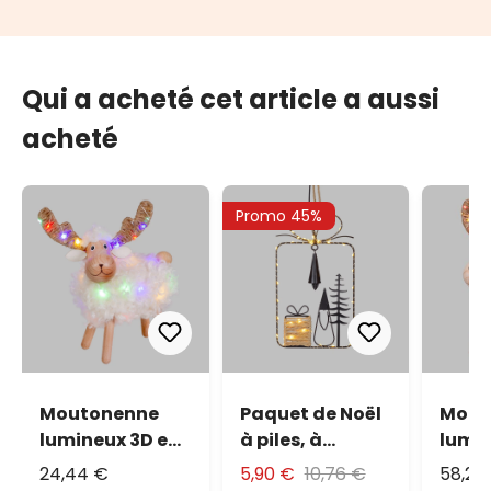
Qui a acheté cet article a aussi
acheté
Promo 45%
Moutonenne
Paquet de Noël
Mout
lumineux 3D en
à piles, à
lumin
bois, à piles, h
suspendre, h 28
bois, 
24,44 €
5,90 €
10,76 €
58,26