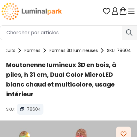
Passer au contenu principal
Vous avez 0
Produits
Formes
Formes 3D lumineuses
SKU: 78604
Moutonenne lumineux 3D en bois, à
piles, h 31 cm, Dual Color MicroLED
blanc chaud et multicolore, usage
intérieur
SKU:
78604
Ignorer la galerie d'images