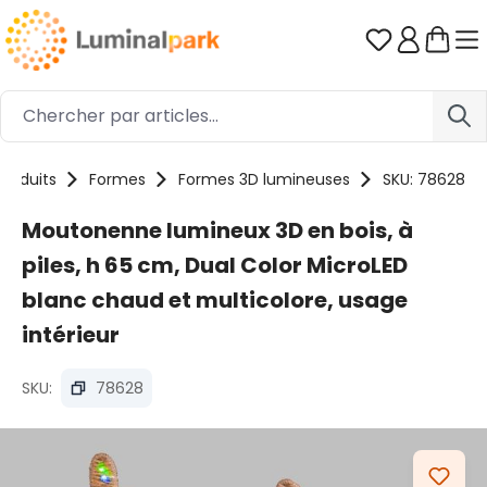
Passer au contenu principal
Vous avez 0
Produits
Formes
Formes 3D lumineuses
SKU: 78628
Moutonenne lumineux 3D en bois, à
piles, h 65 cm, Dual Color MicroLED
blanc chaud et multicolore, usage
intérieur
SKU:
78628
Ignorer la galerie d'images