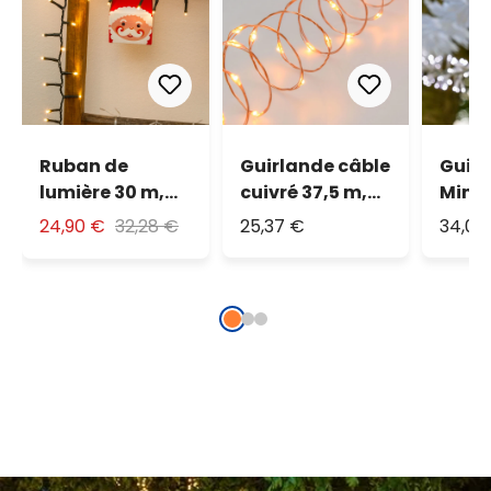
Ruban de
Guirlande câble
Guir
lumière 30 m,
cuivré 37,5 m,
MiniC
1500 led blanc
500 microled
m, 15
24,90 €
32,28 €
25,37 €
34,06
chaud
blanc chaud
blanc
traditionnel