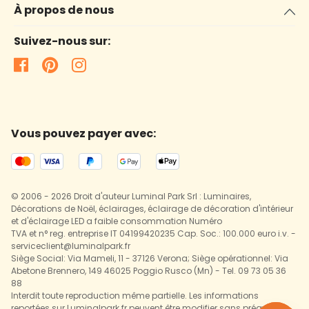
À propos de nous
Suivez-nous sur:
Vous pouvez payer avec:
© 2006 - 2026 Droit d'auteur Luminal Park Srl : Luminaires,
Décorations de Noël, éclairages, éclairage de décoration d'intérieur
et d'éclairage LED a faible consommation Numéro
TVA et n° reg. entreprise IT 04199420235 Cap. Soc.: 100.000 euro i.v. -
serviceclient@luminalpark.fr
Siège Social: Via Mameli, 11 - 37126 Verona; Siège opérationnel: Via
Abetone Brennero, 149 46025 Poggio Rusco (Mn) - Tel. 09 73 05 36
88
Interdit toute reproduction même partielle. Les informations
reportées sur Luminalpark.fr peuvent être modifier sans préavis.