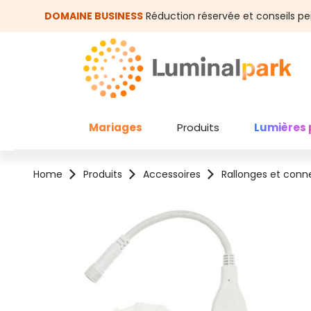
asser au contenu principal
Passer à la recherche
DOMAINE BUSINESS
Réduction réservée et conseils pe
Mariages
Produits
Lumières 
Home
Produits
Accessoires
Rallonges et conn
Ignorer la galerie d'images