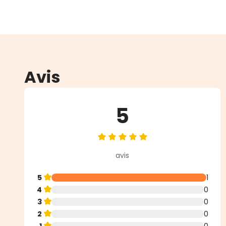
Avis
5
Note moyenne de 5 sur 5 étoiles
avis
5
1
4
0
3
0
2
0
1
0