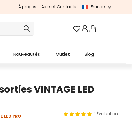
À propos
Aide et Contacts
France
Vous avez 0 articles da
Nouveautés
Outlet
Blog
sorties VINTAGE LED
1 Évaluation
E LED PRO
Note moyenne de 5 sur 5 étoi