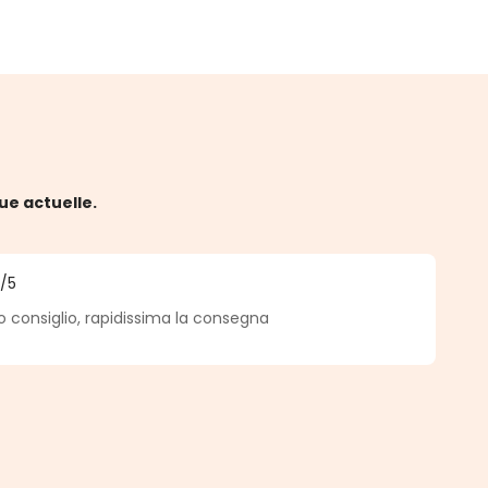
ue actuelle.
5
/5
 5 sur 5 étoiles
o consiglio, rapidissima la consegna