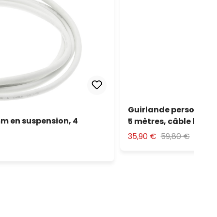
Guirlande personnali
m en suspension, 4
5 mètres, câble blanc
35,90 €
59,80 €