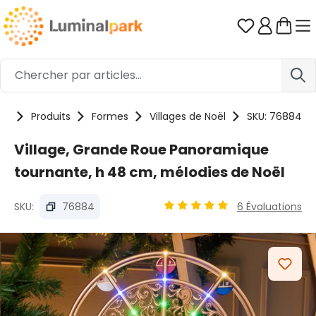
Passer au contenu principal
Vous avez 0
me
Produits
Formes
Villages de Noël
SKU: 76884
Village, Grande Roue Panoramique
tournante, h 48 cm, mélodies de Noël
SKU:
76884
6 Évaluations
Note moyenne de 5 sur 5 ét
Ignorer la galerie d'images