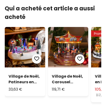
Qui a acheté cet article a aussi
acheté
Promo 
Village de Noël,
Village de Noël,
Villa
Patineurs en
Carousel
en Po
mouvement,
tournant avec
Luna 
33,63 €
119,71 €
105,3
led multicolor
Chevaux en
Gelé 
117,0
mouvement
Patin
vertical, h 31
mouv