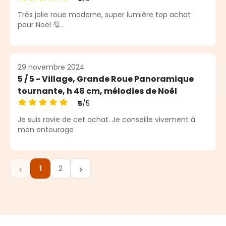
Note moyenne de 5 sur 5 étoiles
Très jolie roue moderne, super lumière top achat
pour Noël 🎅..
29 novembre 2024
5 / 5 - Village, Grande Roue Panoramique
tournante, h 48 cm, mélodies de Noël
5
/5
Note moyenne de 5 sur 5 étoiles
Je suis ravie de cet achat. Je conseille vivement à
mon entourage
1
2
Page
Page