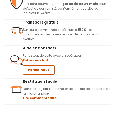
Park sont couverts par la
garantie de 24 mois
pour
défaut de conformité, conformément au décret
législatif n. 24/02.
Transport gratuit
Sur toute commande supérieure à
150€
. Les
commandes des revendeurs et détaillants sont
exclues.
Aide et Contacts
Parlez tout de suite avec un opérateur
Entrez en chat
Parlez-nous
Restitution facile
Dans les
14 jours
à compter de la date de réception de
la marchandise.
Lire comment faire