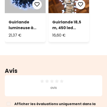
Guirlande
Guirlande 18,5
lumineuse à
m, 450 led
piles, 500 led
blanc froid
21,37 €
16,60 €
blanc froid
Avis
Note moyenne de 0 sur 5 étoiles
avis
Afficher les évaluations uniquement dans la