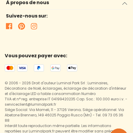
À propos de nous
Suivez-nous sur:
Vous pouvez payer avec:
© 2006 - 2026 Droit d'auteur Luminal Park Srl : Luminaires,
Décorations de Noël, éclairages, éclairage de décoration d'intérieur
et d'éclairage LED a faible consommation Numéro
TVA et n° reg. entreprise IT 04199420235 Cap. Soc.: 100.000 euro i.v. -
serviceclient@luminalpark.fr
Siège Social: Via Mameli, 11 - 37126 Verona; Siège opérationnel: Via
Abetone Brennero, 149 46025 Poggio Rusco (Mn) - Tel. 09 73 05 36
88
Interdit toute reproduction même partielle. Les informations
reportées sur Luminalpark.fr peuvent être modifier sans préavis.