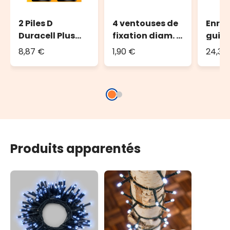
2 Piles D
4 ventouses de
Enrou
Duracell Plus
fixation diam. 4
guir
Power
cm
lumi
8,87 €
1,90 €
24,36
jusqu
led o
long
Produits apparentés