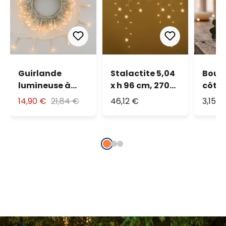
Guirlande
Stalactite 5,04
Bougi
lumineuse à
x h 96 cm, 270
côtes
piles 20 m, 500
MiniLED blanc
usag
14,90 €
21,84 €
46,12 €
3,15 €
led blanc chaud
chaud, câble
extéri
blanc
cm, Ø
flam
mèche
cire 