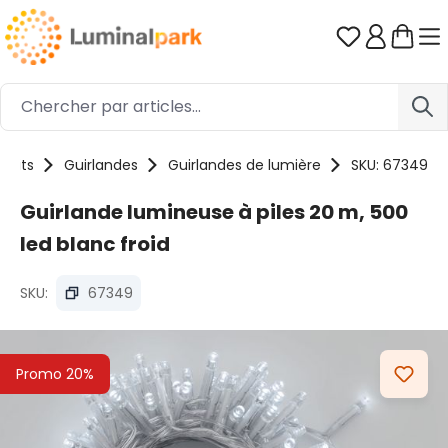
Passer au contenu principal
Vous avez 0
duits
Guirlandes
Guirlandes de lumière
SKU: 67349
Guirlande lumineuse à piles 20 m, 500
led blanc froid
SKU:
67349
Ignorer la galerie d'images
Promo 20%