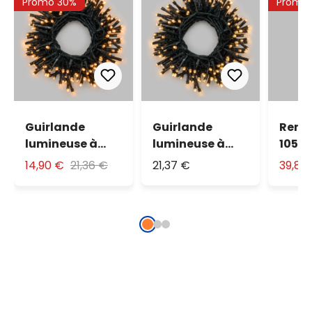
Promo 30%
Promo
Guirlande
Guirlande
Renne
lumineuse à
lumineuse à
105 c
piles, 500 led
piles, 500 led
blanc
14,90 €
21,36 €
21,37 €
39,89
blanc chaud
blanc chaud
traditionnel