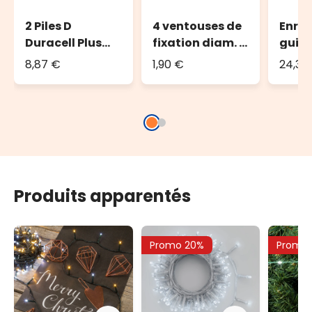
2 Piles D
4 ventouses de
Enrou
Duracell Plus
fixation diam. 4
guir
Power
cm
lumi
8,87 €
1,90 €
24,36
jusqu
led o
long
Produits apparentés
Promo 20%
Promo