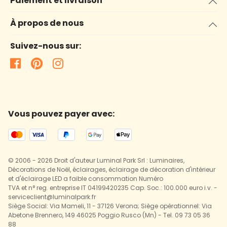
Paiement et livraison
À propos de nous
Suivez-nous sur:
Vous pouvez payer avec:
© 2006 - 2026 Droit d'auteur Luminal Park Srl : Luminaires,
Décorations de Noël, éclairages, éclairage de décoration d'intérieur
et d'éclairage LED a faible consommation Numéro
TVA et n° reg. entreprise IT 04199420235 Cap. Soc.: 100.000 euro i.v. -
serviceclient@luminalpark.fr
Siège Social: Via Mameli, 11 - 37126 Verona; Siège opérationnel: Via
Abetone Brennero, 149 46025 Poggio Rusco (Mn) - Tel. 09 73 05 36
88