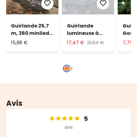
Guirlande 25,7
Guirlande
Guir
m, 360 miniled
lumineuse à
Gout
blanc chaud et
piles 20 m, 500
lumi
15,98 €
17,47 €
21,84 €
7,75 
blanc froid,
led blanc froid
30 m,
câble vert
haut
lumin
blanc
Avis
5
Note moyenne de 5 sur 5 étoiles
avis