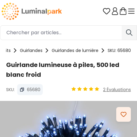
Passer au contenu principal
Vous avez 0
duits
Guirlandes
Guirlandes de lumière
SKU: 65680
Guirlande lumineuse à piles, 500 led
blanc froid
SKU:
65680
2 Évaluations
Note moyenne de 5 sur 5 ét
Ignorer la galerie d'images