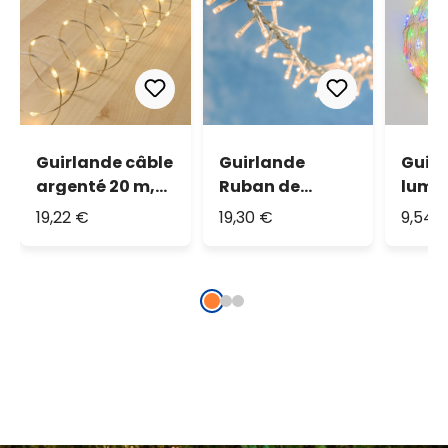
Guirlande câble
Guirlande
Guir
argenté 20 m,
Ruban de
lumi
400 microled
lumière 14,9 m,
câble
19,22 €
19,30 €
9,54 
blanc chaud
720 led blanc
piles
chaud
micr
traditionnel
multi