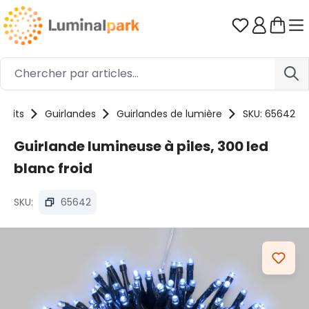
Passer au contenu principal
Vous avez 0
duits
Guirlandes
Guirlandes de lumière
SKU: 65642
Guirlande lumineuse à piles, 300 led
blanc froid
SKU:
65642
Ignorer la galerie d'images