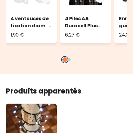
4 ventouses de
4 Piles AA
Enrou
fixation diam. 4
Duracell Plus
guir
cm
Power
lumi
1,90 €
6,27 €
24,36
jusqu
led o
long
Produits apparentés