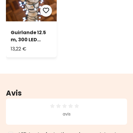
Guirlande 12.5
m, 300 LED
blanc froid
13,22 €
Avis
Note moyenne de 0 sur 5 étoiles
avis