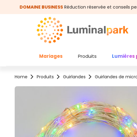
asser au contenu principal
Passer à la recherche
DOMAINE BUSINESS
Réduction réservée et conseils pe
Mariages
Produits
Lumières 
Home
Produits
Guirlandes
Guirlandes de micr
Ignorer la galerie d'images