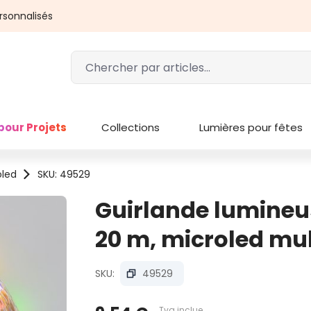
rsonnalisés
pour Projets
Collections
Lumières pour fêtes
oled
SKU: 49529
Guirlande lumineus
20 m, microled mul
SKU:
49529
Tva inclue