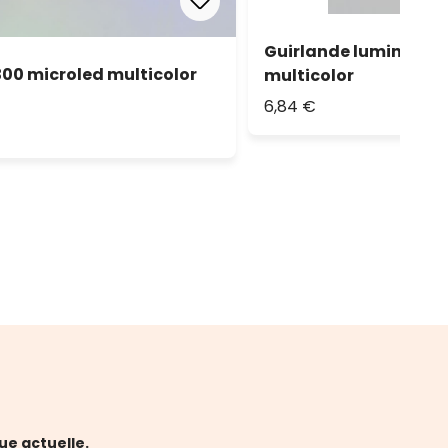
Guirlande lumineuse c
300 microled multicolor
multicolor
6,84 €
ue actuelle.