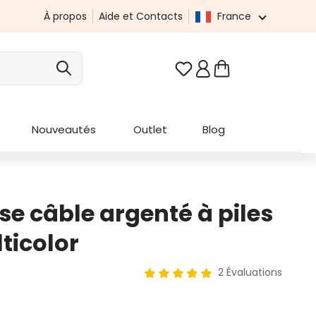
À propos
Aide et Contacts
France
Vous avez 0 articles da
Nouveautés
Outlet
Blog
e câble argenté à piles
ticolor
2 Évaluations
Note moyenne de 5 sur 5 étoile