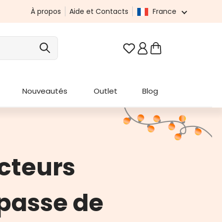
À propos
Aide et Contacts
France
Vous avez 0 articles da
Nouveautés
Outlet
Blog
cteurs
 passe de