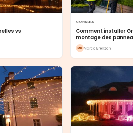
CONSEILS
nelles vs
Comment installer Gre
montage des pannea
Marco Brenzan
MB