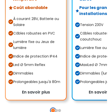
Coût abordable
Pour les grand
installations
À courant 28V, Batterie ou
Solaire
Tension 230V
Câbles robustes en PVC
Câbles robustes e
caoutchouc
Lumière fixe ou Jeux de
lumière
Lumière fixe ou C
Indice de protection IP44
Indice de protecti
Led Ø 5mm Reflex
MaxiLed Ø 7mm R
Dimmables
Dimmables (lumièr
Prolongeables jusqu'à 80m
Prolongeables jus
En savoir plus
En savoir p