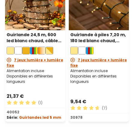
Guirlande 24,5 m, 600
Guirlande à piles 7,20 m,
led blanc chaud, câble
180 led blanc chaud,
vert
câble vert
7 jeux lumière + lumière
7 jeux lumière + lumière
fixe
fixe
Alimentation incluse
Alimentation incluse
Disponibles en différentes
Disponibles en différentes
longueurs
longueurs
21,37 €
9,54 €
(1)
(7)
Note moyenne de 5 sur 5 étoiles
40052
Note moyenne de 4.71 sur 5
Série:
Guirlandes led 5 mm
30978