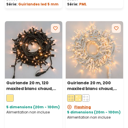
Série:
Guirlandes led 5 mm
Série:
PML
Guirlande 20 m, 120
Guirlande 20 m, 200
maxiled blanc chaud,
maxiled blanc chaud,
câble vert,
câble blanc,
prolongeable, IP67
prolongeable, IP67
5 dimensions (20m - 100m)
Flashing
Alimentation non incluse
5 dimensions (20m - 100m)
Alimentation non incluse