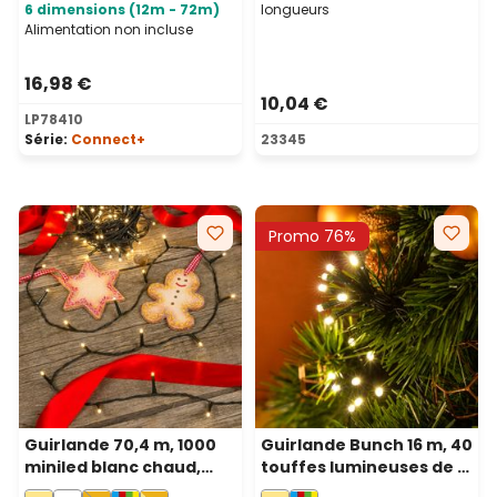
6 dimensions (12m - 72m)
longueurs
Alimentation non incluse
16,98 €
10,04 €
LP78410
Série:
Connect+
23345
Promo 76%
Guirlande 70,4 m, 1000
Guirlande Bunch 16 m, 40
miniled blanc chaud,
touffes lumineuses de 8
câble vert
led blanc chaud, câble