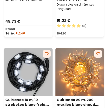
Alimentation non incluse
Alimentation incluse
Disponibles en différentes
longueurs
15,22 €
45,73 €
(3)
37663
Note moyenne de 5 sur 5 ét
Série:
PL24V
10420
Guirlande 10 m, 10
Guirlande 20 m, 200
stroboLed blanc froid,
maxiled blanc chaud,