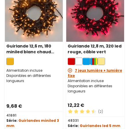
Guirlande 12,6 m, 180
Guirlande 12,8 m, 320 led
miniled blanc chaud
rouge, câble vert
traditionnel, câble vert
Alimentation incluse
7 jeux lumière + lumière
Disponibles en différentes
fixe
longueurs
Alimentation incluse
Disponibles en différentes
longueurs
12,22 €
9,68 €
(2)
41691
Note moyenne de 4.5 sur 5 
Série:
Guirlandes miniled 3
48331
mm
Série:
Guirlandes led 5 mm