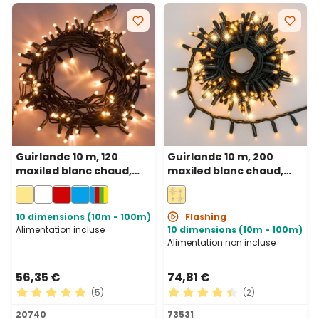
Guirlande 10 m, 120
Guirlande 10 m, 200
maxiled blanc chaud,
maxiled blanc chaud,
câble vert,
câble vert,
prolongeable, IP67
prolongeable, IP67
10 dimensions (10m - 100m)
Flashing
Alimentation incluse
10 dimensions (10m - 100m)
Alimentation non incluse
56,35 €
74,81 €
(5)
(2)
Note moyenne de 5 sur 5 étoiles
Note moyenne de 4.5 sur 5 
20740
73531