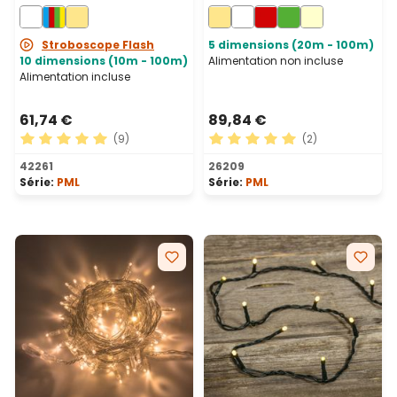
câble noir, prolongeable
câble blanc,
prolongeable, IP67
Stroboscope Flash
5 dimensions (20m - 100m)
10 dimensions (10m - 100m)
Alimentation non incluse
Alimentation incluse
61,74 €
89,84 €
(9)
(2)
Note moyenne de 5 sur 5 étoiles
Note moyenne de 5 sur 5 ét
42261
26209
Série:
PML
Série:
PML