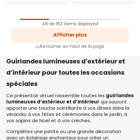
1
Page
48 de 163 items displayed
2
Afficher plus
Page
3
Retourner en haut de la page
Page
e suivante
Guirlandes lumineuses d’extérieur et
d’intérieur pour toutes les occasions
spéciales
Ce présentoir virtuel rassemble toutes les
guirlandes
lumineuses d’extérieur et d’intérieur
qui sauront
apporter une touche scintillante à vos dîners dans la
véranda, à vos fêtes et cérémonies dans le jardin, à
vos sapins de Noël et à vos crèches.
Complétez une petite ou une grande décoration
avec un éclairage enchanteur pour créer un