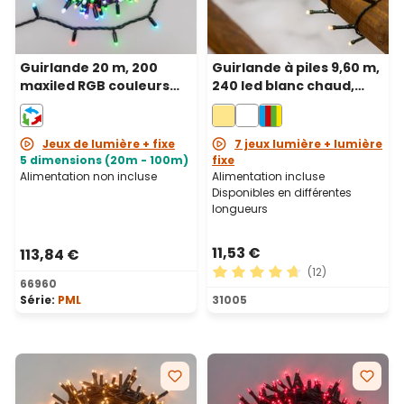
Guirlande 20 m, 200
Guirlande à piles 9,60 m,
maxiled RGB couleurs
240 led blanc chaud,
changeantes, câble
câble vert
noir, prolongeable, IP67
Jeux de lumière + fixe
7 jeux lumière + lumière
5 dimensions (20m - 100m)
fixe
Alimentation non incluse
Alimentation incluse
Disponibles en différentes
longueurs
11,53 €
113,84 €
(12)
66960
Note moyenne de 4.75 sur 5
Série:
PML
31005