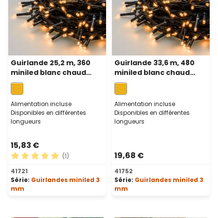
Guirlande 25,2 m, 360
Guirlande 33,6 m, 480
miniled blanc chaud
miniled blanc chaud
traditionnel, câble vert
traditionnel, câble vert
Alimentation incluse
Alimentation incluse
Disponibles en différentes
Disponibles en différentes
longueurs
longueurs
15,83 €
19,68 €
(1)
Note moyenne de 5 sur 5 étoiles
41721
41752
Série:
Guirlandes miniled 3
Série:
Guirlandes miniled 3
mm
mm