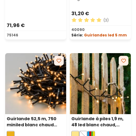
31,20 €
(3)
71,96 €
Note moyenne de 5 sur 5 ét
40090
75146
Série:
Guirlandes led 5 mm
Guirlande 52,5 m, 750
Guirlande à piles 1,9 m,
miniled blanc chaud
48 led blanc chaud,
traditionnel, câble vert
câble vert