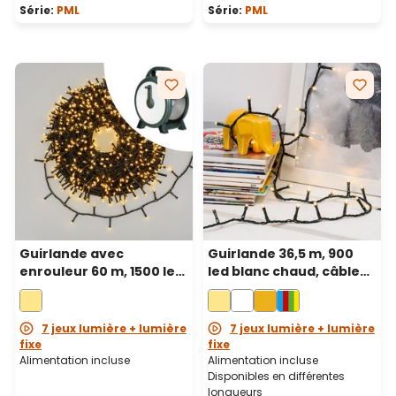
Série:
PML
Série:
PML
Guirlande avec
Guirlande 36,5 m, 900
enrouleur 60 m, 1500 led
led blanc chaud, câble
blanc chaud, câble vert
vert
7 jeux lumière + lumière
7 jeux lumière + lumière
fixe
fixe
Alimentation incluse
Alimentation incluse
Disponibles en différentes
longueurs