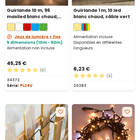
Guirlande 10 m, 96
Guirlande 1 m, 10 led
maxiled blanc chaud,
blanc chaud, câble vert
câble transparent,
prolongeable
Jeux de lumière + fixe
Alimentation incluse
5 dimensions (10m - 50m)
Disponibles en différentes
Alimentation non incluse
longueurs
45,25 €
6,23 €
(6)
(9)
Note moyenne de 5 sur 5 étoiles
34372
Note moyenne de 5 sur 5 ét
Série:
PL24V
20283