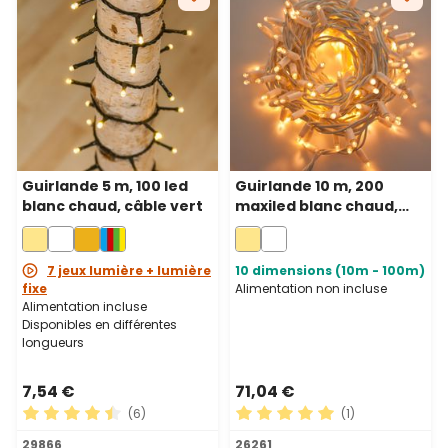
Guirlande 5 m, 100 led
Guirlande 10 m, 200
blanc chaud, câble vert
maxiled blanc chaud,
câble blanc,
prolongeable, IP67
7 jeux lumière + lumière
10 dimensions (10m - 100m)
fixe
Alimentation non incluse
Alimentation incluse
Disponibles en différentes
longueurs
7,54 €
71,04 €
(6)
(1)
Note moyenne de 4.5 sur 5 étoiles
Note moyenne de 5 sur 5 ét
29866
26261