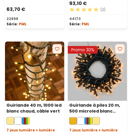
93,10 €
63,70 €
(2)
Note moyenne de 5 sur 5 ét
22898
44173
Série:
PML
Série:
PML
Promo 30%
Guirlande 40 m, 1000 led
Guirlande à piles 20 m,
blanc chaud, câble vert
500 microled blanc
chaud traditionnel,
câble vert, avec
télécommande
7 jeux lumière + lumière
7 jeux lumière + lumière