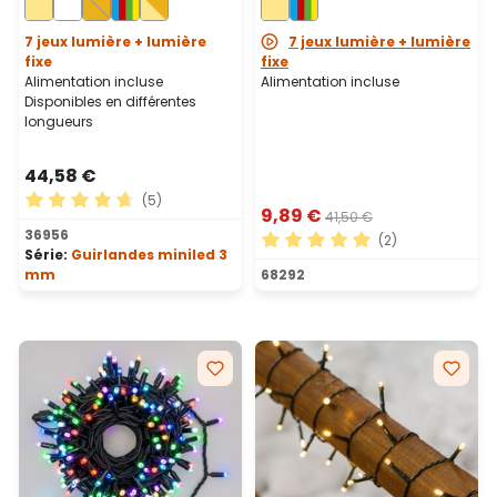
vert
7 jeux lumière + lumière
7 jeux lumière + lumière
fixe
fixe
Alimentation incluse
Alimentation incluse
Disponibles en différentes
longueurs
44,58 €
(5)
9,89 €
41,50 €
Note moyenne de 4.8 sur 5 étoiles
36956
(2)
Série:
Guirlandes miniled 3
Note moyenne de 5 sur 5 ét
mm
68292