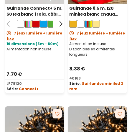
Guirlande Connect+ 5 m,
Guirlande 8,5 m, 120
50 led blanc froid, câble
miniled blanc chaud
vert, prolongeable
traditionnel, câble vert
7 jeux lumière + lumière
7 jeux lumière + lumière
fixe
fixe
16 dimensions (5m - 80m)
Alimentation incluse
Alimentation non incluse
Disponibles en différentes
longueurs
8,38 €
7,70 €
40168
LP78120
Série:
Guirlandes miniled 3
Série:
Connect+
mm