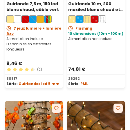
Guirlande 7,5 m, 180 led
Guirlande 10 m, 200
blanc chaud, câble vert
maxiled blanc chaud et
blanc froid, câble blanc,
prolongeable, IP67
7 jeux lumière + lumière
Flashing
fixe
10 dimensions (10m - 100m)
Alimentation incluse
Alimentation non incluse
Disponibles en différentes
longueurs
9,46 €
74,81 €
(2)
Note moyenne de 4.5 sur 5 étoiles
30817
26292
Série:
Guirlandes led 5 mm
Série:
PML