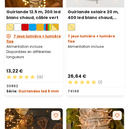
Guirlande 12.5 m, 300 led
Guirlande solaire 20 m,
blanc chaud, câble vert
400 led blanc chaud,
câble vert, Power Bank
avec recharge USB
7 jeux lumière + lumière
7 jeux lumière + lumière
fixe
fixe
Alimentation incluse
Alimentation incluse
Disponibles en différentes
longueurs
13,22 €
26,64 €
(13)
(1)
Note moyenne de 5 sur 5 étoiles
30862
Note moyenne de 5 sur 5 ét
Série:
Guirlandes led 5 mm
74149