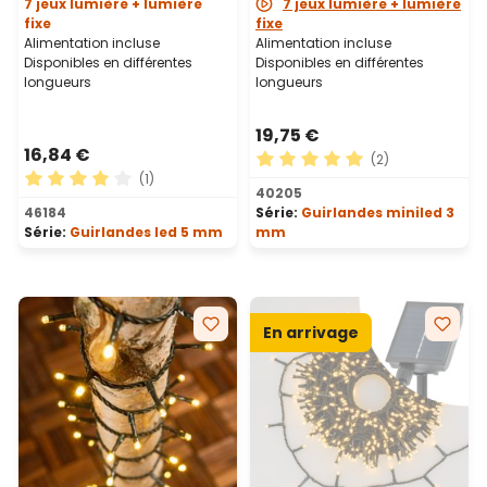
7 jeux lumière + lumière
7 jeux lumière + lumière
fixe
fixe
Alimentation incluse
Alimentation incluse
Disponibles en différentes
Disponibles en différentes
longueurs
longueurs
19,75 €
16,84 €
(2)
(1)
Note moyenne de 5 sur 5 ét
40205
Note moyenne de 4 sur 5 étoiles
46184
Série:
Guirlandes miniled 3
Série:
Guirlandes led 5 mm
mm
En arrivage