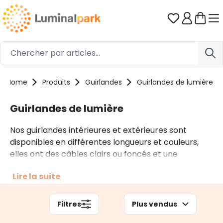
Passer au contenu principal
Vous avez 0
Home
Produits
Guirlandes
Guirlandes de lumière
Guirlandes de lumière
Nos guirlandes intérieures et extérieures sont
disponibles en différentes longueurs et couleurs,
elles ont des câbles clairs ou foncés et une
fonctionnalité sans fin grâce à d'innombrables jeux
Lire la suite
de lumière et de multiples accessoires. Selon le
contexte, vous pouvez opter pour des guirlandes
prolongeables comme pour des guirlandes
Filtres
Plus vendus
professionnelles.