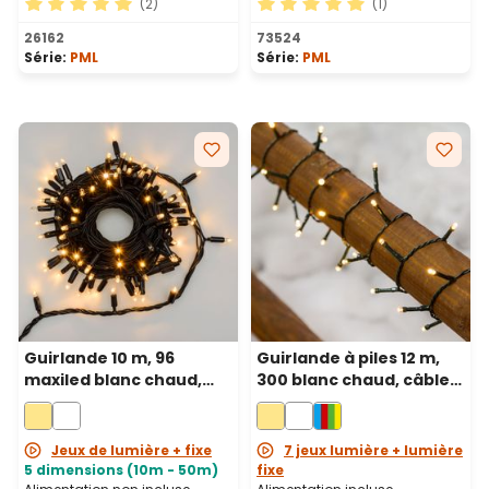
(2)
(1)
Note moyenne de 5 sur 5 étoiles
Note moyenne de 5 sur 5 ét
26162
73524
Série:
PML
Série:
PML
Guirlande 10 m, 96
Guirlande à piles 12 m,
maxiled blanc chaud,
300 blanc chaud, câble
câble noir, prolongeable
vert
Jeux de lumière + fixe
7 jeux lumière + lumière
5 dimensions (10m - 50m)
fixe