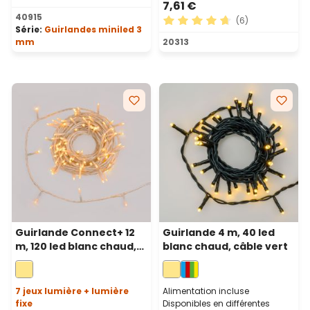
7,61 €
Note moyenne de 4.92 sur 5 étoiles
40915
(6)
Série:
Guirlandes miniled 3
Note moyenne de 4.83 sur 5
mm
20313
Guirlande Connect+ 12
Guirlande 4 m, 40 led
m, 120 led blanc chaud,
blanc chaud, câble vert
câble transparent,
prolongeable
7 jeux lumière + lumière
Alimentation incluse
fixe
Disponibles en différentes