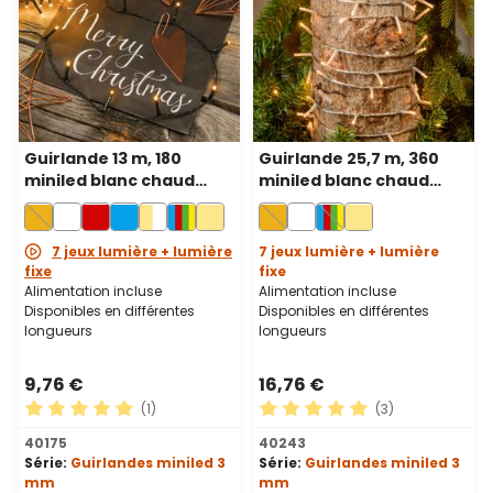
Guirlande 13 m, 180
Guirlande 25,7 m, 360
miniled blanc chaud
miniled blanc chaud
traditionnel, câble vert
traditionnel, câble
transparent
7 jeux lumière + lumière
7 jeux lumière + lumière
fixe
fixe
Alimentation incluse
Alimentation incluse
Disponibles en différentes
Disponibles en différentes
longueurs
longueurs
9,76 €
16,76 €
(1)
(3)
Note moyenne de 5 sur 5 étoiles
Note moyenne de 5 sur 5 ét
40175
40243
Série:
Guirlandes miniled 3
Série:
Guirlandes miniled 3
mm
mm