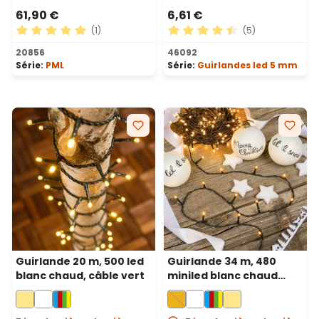
61,90 €
6,61 €
(1)
(5)
Note moyenne de 5 sur 5 étoiles
Note moyenne de 4.6 sur 5 
20856
46092
Série:
PML
Série:
Guirlandes led 5 mm
Guirlande 20 m, 500 led
Guirlande 34 m, 480
blanc chaud, câble vert
miniled blanc chaud
traditionnel, câble vert