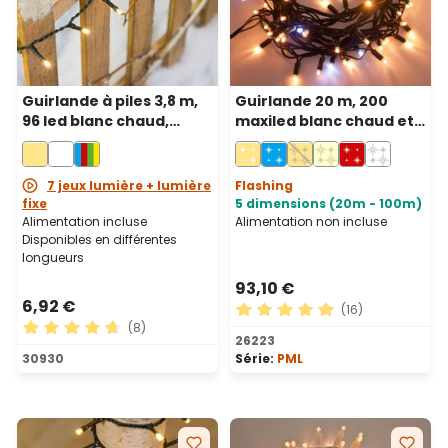
Guirlande à piles 3,8 m,
Guirlande 20 m, 200
96 led blanc chaud,
maxiled blanc chaud et
câble vert
blanc froid, câble vert,
prolongeable, IP67
7 jeux lumière + lumière
Flashing
fixe
5 dimensions (20m - 100m)
Alimentation incluse
Alimentation non incluse
Disponibles en différentes
longueurs
93,10 €
6,92 €
(16)
(8)
Note moyenne de 4.88 sur 5
26223
Note moyenne de 4.63 sur 5 étoiles
30930
Série:
PML