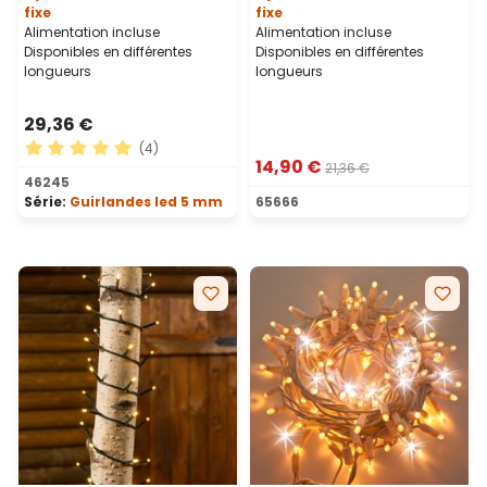
fixe
fixe
Alimentation incluse
Alimentation incluse
Disponibles en différentes
Disponibles en différentes
longueurs
longueurs
29,36 €
(4)
14,90 €
21,36 €
Note moyenne de 5 sur 5 étoiles
46245
Série:
Guirlandes led 5 mm
65666