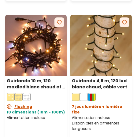
Guirlande 10 m, 120
Guirlande 4,8 m, 120 led
maxiled blanc chaud et
blanc chaud, câble vert
blanc froid, câble vert,
prolongeable, IP67
Flashing
7 jeux lumière + lumière
10 dimensions (10m - 100m)
fixe
Alimentation incluse
Alimentation incluse
Disponibles en différentes
longueurs