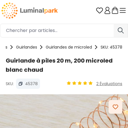
Passer au contenu principal
Vous avez 0
uits
Guirlandes
Guirlandes de microled
SKU: 45378
Guirlande à piles 20 m, 200 microled
blanc chaud
SKU:
45378
2 Évaluations
Note moyenne de 4.89 sur 5
Ignorer la galerie d'images