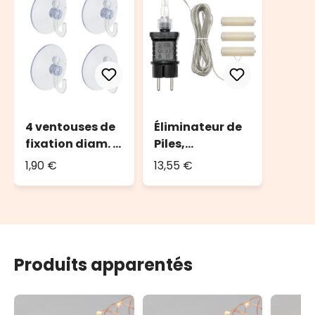
4 ventouses de
Éliminateur de
fixation diam. 4
Piles,
cm
transformateur
1,90 €
13,55 €
pour
décorations à
pile 3 x AA, timer
8/16
Produits apparentés