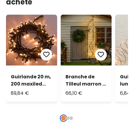
acheté
Guirlande 20 m,
Branche de
Guir
200 maxiled
Tilleul marron 3
lumi
blanc chaud,
m, 504 microled
câble
89,84 €
66,10 €
6,84 
IP67
blanc chaud,
piles 
câble métal
micro
cuivré, intérieur
chau