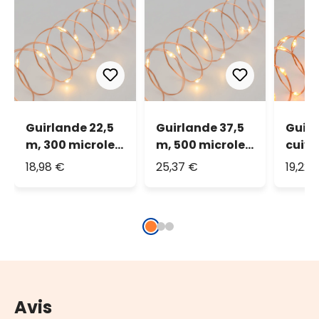
Guirlande 22,5
Guirlande 37,5
Guirl
m, 300 microled
m, 500 microled
cuivr
blanc chaud
blanc chaud
micro
18,98 €
25,37 €
19,22 
chau
tradi
Avis