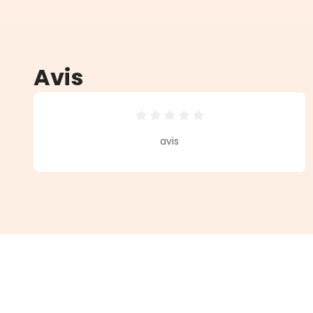
Avis
Note moyenne de 0 sur 5 étoiles
avis