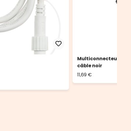
Multiconnecteur circu
câble noir
11,69 €