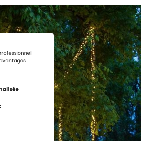
professionnel
 avantages
nalisée
k