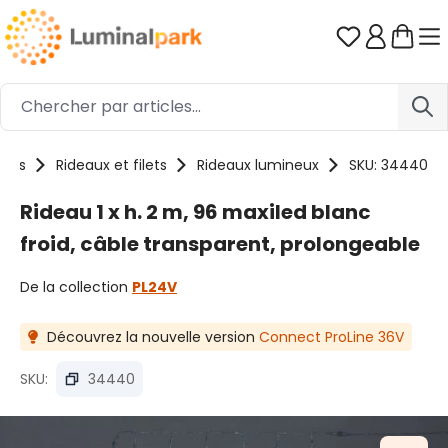
Passer au contenu principal
Vous avez 0
uits
Rideaux et filets
Rideaux lumineux
SKU: 34440
Rideau 1 x h. 2 m, 96 maxiled blanc
froid, câble transparent, prolongeable
De la collection
PL24V
Découvrez la nouvelle version
Connect ProLine 36V
SKU:
34440
Ignorer la galerie d'images