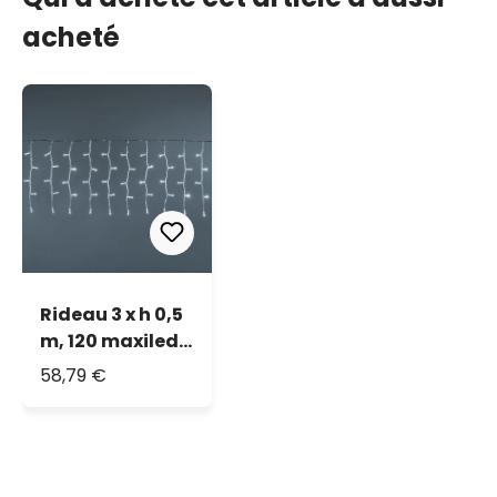
acheté
Rideau 3 x h 0,5
m, 120 maxiled
blanc froid,
58,79 €
câble
transparent,
prolongeable