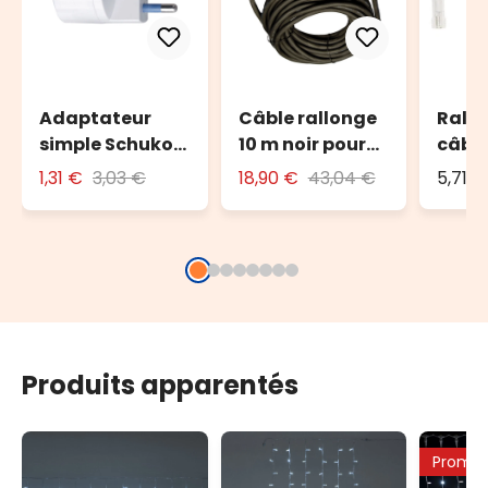
Adaptateur
Câble rallonge
Rallo
simple Schuko
10 m noir pour
câbl
avec fiche 16A
l'extérieur
tran
1,31 €
3,03 €
18,90 €
43,04 €
5,71 €
Produits apparentés
Promo