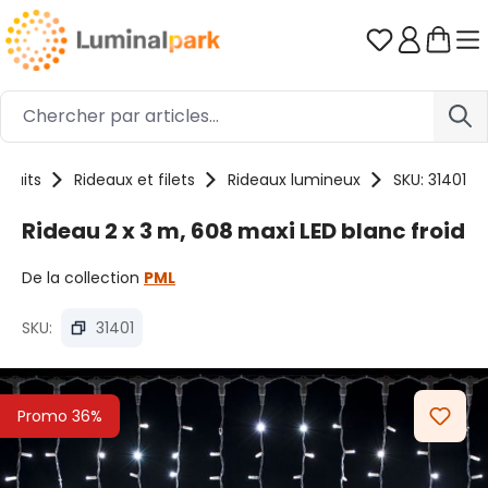
Passer au contenu principal
Vous avez 0
oduits
Rideaux et filets
Rideaux lumineux
SKU: 31401
Rideau 2 x 3 m, 608 maxi LED blanc froid
De la collection
PML
SKU:
31401
Ignorer la galerie d'images
Promo 36%