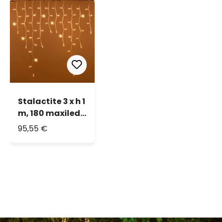
Stalactite 3 x h 1
m, 180 maxiled
blanc chaud,
95,55 €
IP67