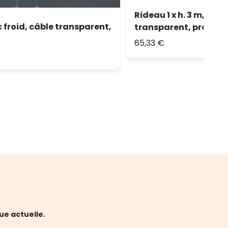
Rideau 1 x h. 3 m, 144
c froid, câble transparent,
transparent, prolong
65,33 €
ue actuelle.