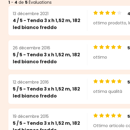
1
-
4
de
5
Évaluations
13 décembre 2021
Note moyenne de
4 / 5 - Tenda 3 x h 1,52 m, 182
ottimo prodotto, l
es
led bianco freddo
26 décembre 2016
Note moyenne de
5 / 5 - Tenda 3 x h 1,52 m, 182
ottimo
led bianco freddo
12 décembre 2016
Note moyenne de
5 / 5 - Tenda 3 x h 1,52 m, 182
ottima qualità
led bianco freddo
19 décembre 2015
Note moyenne de
5 / 5 - Tenda 3 x h 1,52 m, 182
Ottimo articolo co