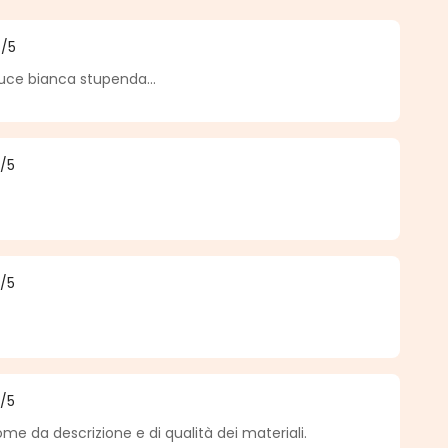
4
/5
 4 sur 5 étoiles
uce bianca stupenda...
5
/5
 5 sur 5 étoiles
5
/5
 5 sur 5 étoiles
5
/5
 5 sur 5 étoiles
me da descrizione e di qualità dei materiali.