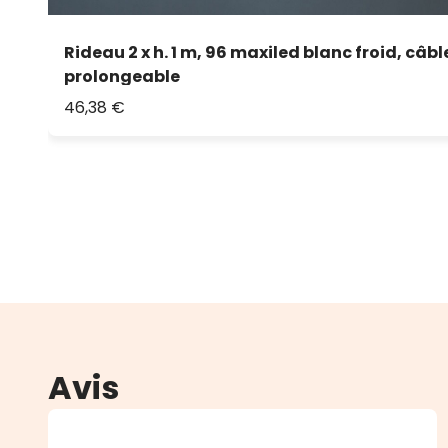
Rideau 2 x h. 1 m, 96 maxiled blanc froid, câb
prolongeable
46,38 €
Avis