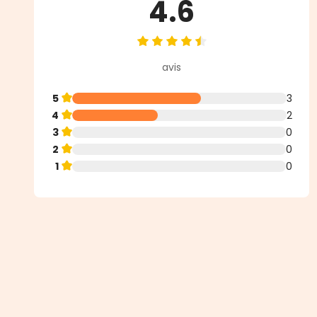
4.6
Note moyenne de 4.6 sur 5 étoil
avis
5
3
4
2
3
0
2
0
1
0