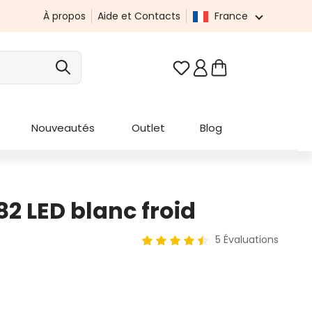
À propos
Aide et Contacts
France
Vous avez 0 articles da
Nouveautés
Outlet
Blog
182 LED blanc froid
5 Évaluations
Note moyenne de 4.6 sur 5 étoi