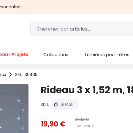
rsonnalisés
pour Projets
Collections
Lumières pour fêtes
eux
SKU: 30435
Rideau 3 x 1,52 m, 
SKU:
30435
26,13 €
19,90 €
Tva inclue