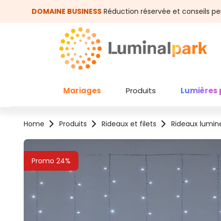
asser au contenu principal
Passer à la recherche
DOMAINE BUSINESS
Réduction réservée et conseils pe
Mariages
Produits
Lumières 
Home
Produits
Rideaux et filets
Rideaux lumin
Ignorer la galerie d'images
Promo 24%