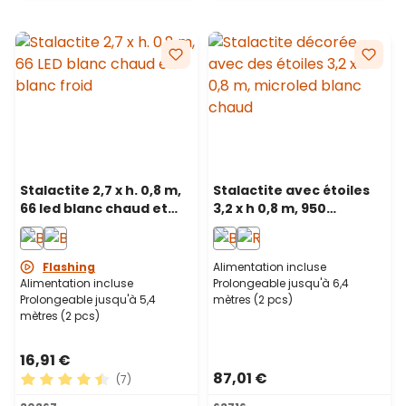
Stalactite 2,7 x h. 0,8 m,
Stalactite avec étoiles
66 led blanc chaud et
3,2 x h 0,8 m, 950
froid, câble transparent,
microled blanc chaud,
prolongeable
prolongeable
Flashing
Alimentation incluse
Alimentation incluse
Prolongeable jusqu'à 6,4
Prolongeable jusqu'à 5,4
mètres (2 pcs)
mètres (2 pcs)
16,91 €
87,01 €
(7)
Note moyenne de 4.43 sur 5 étoiles