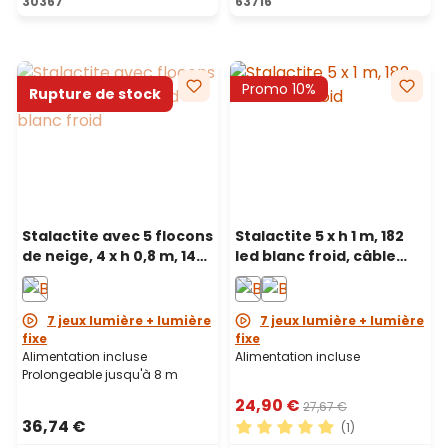
30367
63716
Promo 10%
Rupture de stock
Stalactite avec 5 flocons
Stalactite 5 x h 1 m, 182
de neige, 4 x h 0,8 m, 145
led blanc froid, câble
led blanc froid,
blanc
prolongeable
7 jeux lumière + lumière
7 jeux lumière + lumière
fixe
fixe
Alimentation incluse
Alimentation incluse
Prolongeable jusqu'à 8 m
24,90 €
27,67 €
36,74 €
(1)