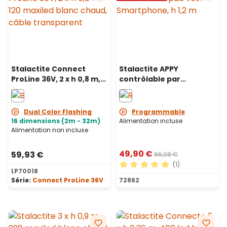
Stalactite Connect
Stalactite APPY
ProLine 36V, 2 x h 0,8 m,
contrôlable par
120 maxiled blanc chaud,
Smartphone, 4 x h 1,2 m,
câble transparent
225 Pixel led RGB
Dual Color Flashing
Programmable
16 dimensions (2m - 32m)
Alimentation incluse
Alimentation non incluse
49,90 €
59,93 €
86,08 €
(1)
LP70018
Note moyenne de 5 sur 5 ét
Série:
Connect ProLine 36V
72862