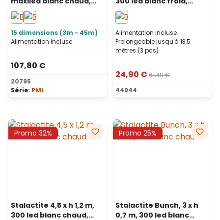
maxiled blanc chaud,
300 led blanc froid,
câble blanc,
câble blanc,
prolongeable, IP67
prolongeable
15 dimensions (3m - 45m)
Alimentation incluse
Alimentation incluse
Prolongeable jusqu'à 13,5
mètres (3 pcs)
107,80 €
24,90 €
61,49 €
20795
Série:
PML
44944
Promo 32%
Promo 25%
Stalactite 4,5 x h 1,2 m,
Stalactite Bunch, 3 x h
300 led blanc chaud,
0,7 m, 300 led blanc