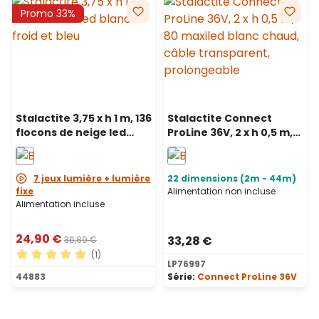
Promo 33%
Stalactite 3,75 x h 1 m, 136
Stalactite Connect
flocons de neige led
ProLine 36V, 2 x h 0,5 m,
blanc froid et bleu, câble
80 maxiled blanc chaud,
blanc
câble transparent,
prolongeable
7 jeux lumière + lumière
22 dimensions (2m - 44m)
fixe
Alimentation non incluse
Alimentation incluse
24,90 €
33,28 €
36,89 €
(1)
LP76997
Note moyenne de 5 sur 5 étoiles
44883
Série:
Connect ProLine 36V