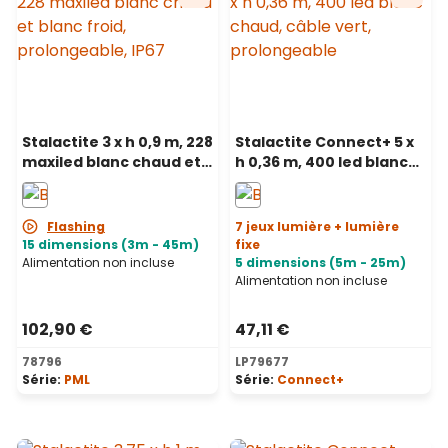
Stalactite 3 x h 0,9 m, 228
Stalactite Connect+ 5 x
maxiled blanc chaud et
h 0,36 m, 400 led blanc
blanc froid,
chaud, câble vert,
prolongeable, IP67
prolongeable
Flashing
7 jeux lumière + lumière
15 dimensions (3m - 45m)
fixe
Alimentation non incluse
5 dimensions (5m - 25m)
Alimentation non incluse
102,90 €
47,11 €
78796
LP79677
Série:
PML
Série:
Connect+