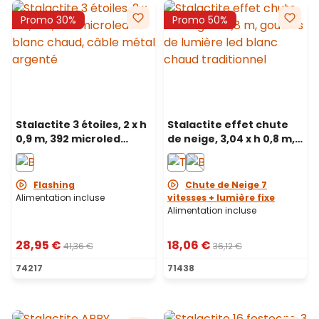
Promo 30%
Promo 50%
Stalactite 3 étoiles, 2 x h
Stalactite effet chute
0,9 m, 392 microled
de neige, 3,04 x h 0,8 m,
blanc chaud, câble
220 gouttes de lumière,
métal argenté
led blanc chaud
traditionnel
Flashing
Chute de Neige 7
Alimentation incluse
vitesses + lumière fixe
Alimentation incluse
28,95 €
18,06 €
41,36 €
36,12 €
74217
71438