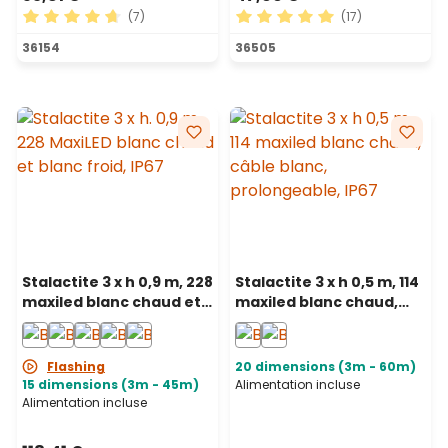
(7)
(17)
Note moyenne de 4.71 sur 5 étoiles
Note moyenne de 5 sur 5 ét
36154
36505
Stalactite 3 x h 0,9 m, 228
Stalactite 3 x h 0,5 m, 114
maxiled blanc chaud et
maxiled blanc chaud,
blanc froid, câble blanc,
câble blanc,
prolongeable, IP67
prolongeable, IP67
Flashing
20 dimensions (3m - 60m)
15 dimensions (3m - 45m)
Alimentation incluse
Alimentation incluse