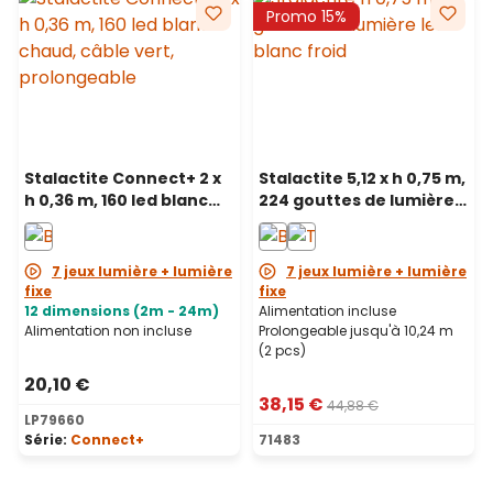
Promo 15%
Stalactite Connect+ 2 x
Stalactite 5,12 x h 0,75 m,
h 0,36 m, 160 led blanc
224 gouttes de lumière,
chaud, câble vert,
led blanc froid,
prolongeable
prolongeable
7 jeux lumière + lumière
7 jeux lumière + lumière
fixe
fixe
12 dimensions (2m - 24m)
Alimentation incluse
Alimentation non incluse
Prolongeable jusqu'à 10,24 m
(2 pcs)
20,10 €
38,15 €
44,88 €
LP79660
Série:
Connect+
71483