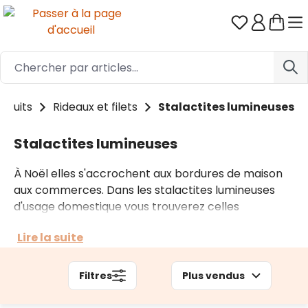
Passer au contenu principal
Vous avez 0
oduits
Rideaux et filets
Stalactites lumineuses
Stalactites lumineuses
À Noël elles s'accrochent aux bordures de maison
aux commerces. Dans les stalactites lumineuses
d'usage domestique vous trouverez celles
professionnelles, pour les installations plus
Lire la suite
complexes, comme les déco de rue et grands
bâtiments. Parmi nos stalactites vous avez le choix
de la couleur de la lumière, l'effet lumineux et la
Filtres
Plus vendus
longueur nécessaire.