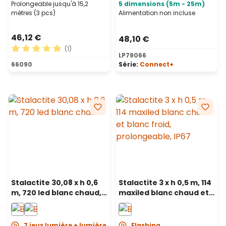
Prolongeable jusqu'à 15,2
5 dimensions (5m - 25m)
mètres (3 pcs)
Alimentation non incluse
46,12 €
48,10 €
(1)
LP79066
Note moyenne de 5 sur 5 étoiles
66090
Série:
Connect+
Stalactite 30,08 x h 0,6
Stalactite 3 x h 0,5 m, 114
m, 720 led blanc chaud,
maxiled blanc chaud et
câble blanc
blanc froid,
prolongeable, IP67
7 jeux lumière + lumière
Flashing