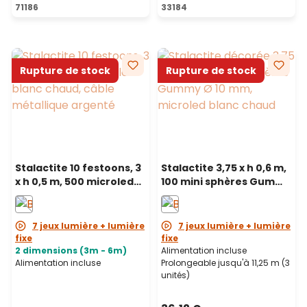
Note moyenne de 5 sur 5 ét
71186
33184
Rupture de stock
Rupture de stock
Stalactite 10 festoons, 3
Stalactite 3,75 x h 0,6 m,
x h 0,5 m, 500 microled
100 mini sphères Gummy
blanc chaud, câble
Ø 10 mm, microled blanc
métallique argenté,
chaud, prolongeable
prolongeable
7 jeux lumière + lumière
7 jeux lumière + lumière
fixe
fixe
2 dimensions (3m - 6m)
Alimentation incluse
Alimentation incluse
Prolongeable jusqu'à 11,25 m (3
unités)