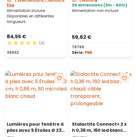
fixe
20 dimensions (3m - 60m)
Alimentation incluse
Alimentation non incluse
Disponibles en différentes
longueurs
84,55 €
59,62 €
(4)
78789
Note moyenne de 5 sur 5 étoiles
36932
Série:
PML
Lumières pour fenêtre à
Stalactite Connect+ 2 x
piles avec 5 Étoiles Ø 23
h 0,36 m, 160 led blanc
cm, h 0,86 m, 80
chaud, câble