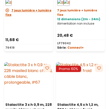
microled blanc chaud,
transparent,
câble métallique
prolongeable
7 jeux lumière + lumière
7 jeux lumière + lumière
argenté
fixe
fixe
12 dimensions (2m - 24m)
Alimentation non incluse
20,48 €
11,68 €
LP79042
76419
Série:
Connect+
Promo 60%
Stalactite 3 x h 0,9 m, 228
Stalactite 4,5 x h 1,2 m,