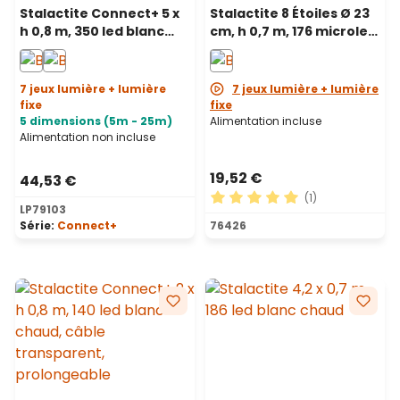
Stalactite Connect+ 5 x
Stalactite 8 Étoiles Ø 23
h 0,8 m, 350 led blanc
cm, h 0,7 m, 176 microled
chaud, câble
blanc chaud, câble
transparent,
métallique argenté
prolongeable
7 jeux lumière + lumière
7 jeux lumière + lumière
fixe
fixe
5 dimensions (5m - 25m)
Alimentation incluse
Alimentation non incluse
19,52 €
44,53 €
(1)
LP79103
Note moyenne de 5 sur 5 ét
Série:
Connect+
76426