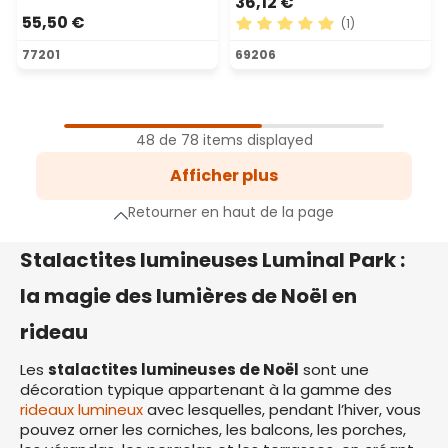
36,12 €
55,50 €
(1)
Note moyenne de 5 sur 5 ét
77201
69206
1
Page
48 de 78 items displayed
2
Afficher plus
Page
e suivante
Retourner en haut de la page
Stalactites lumineuses Luminal Park :
la magie des lumières de Noël en
rideau
Les
stalactites lumineuses de Noël
sont une
décoration typique appartenant à la gamme des
rideaux lumineux
avec lesquelles, pendant l’hiver, vous
pouvez orner les corniches, les balcons, les porches,