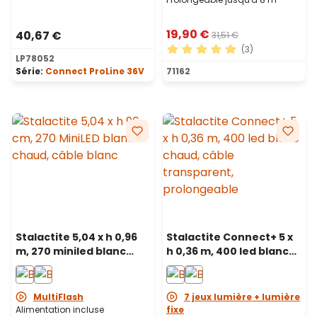
19,90 €
40,67 €
31,51 €
(3)
LP78052
Note moyenne de 5 sur 5 ét
Série:
Connect ProLine 36V
71162
Stalactite 5,04 x h 0,96
Stalactite Connect+ 5 x
m, 270 miniled blanc
h 0,36 m, 400 led blanc
chaud, câble blanc,
chaud, câble
prolongeable
transparent,
prolongeable
MultiFlash
7 jeux lumière + lumière
Alimentation incluse
fixe