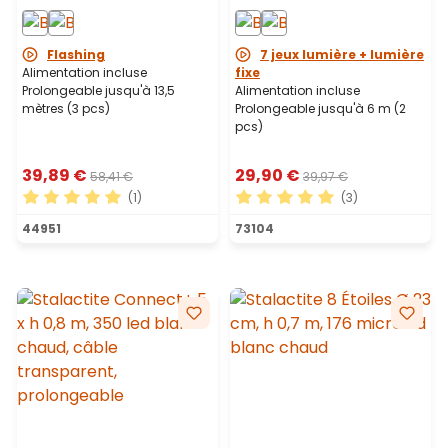
câble blanc,
chaud, prolongeable,
prolongeable
câble blanc
Flashing
7 jeux lumière + lumière
Alimentation incluse
fixe
Prolongeable jusqu'à 13,5
Alimentation incluse
mètres (3 pcs)
Prolongeable jusqu'à 6 m (2
pcs)
39,89 €
29,90 €
58,41 €
39,97 €
(1)
(3)
Note moyenne de 5 sur 5 étoiles
Note moyenne de 5 sur 5 ét
44951
73104