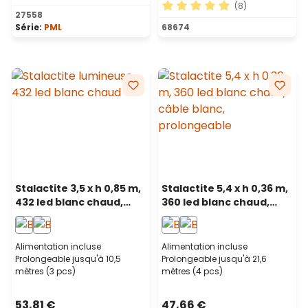
(8)
Note moyenne de 4.83 sur 5 étoiles
27558
Note moyenne de 4.88 sur 5
Série:
PML
68674
Stalactite 3,5 x h 0,85 m,
Stalactite 5,4 x h 0,36 m,
432 led blanc chaud,
360 led blanc chaud,
câble blanc,
câble blanc,
prolongeable
prolongeable
Alimentation incluse
Alimentation incluse
Prolongeable jusqu'à 10,5
Prolongeable jusqu'à 21,6
mètres (3 pcs)
mètres (4 pcs)
53,81 €
47,66 €