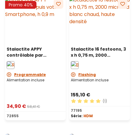
Promo 40%
Stalactite APPY
Stalactite 16 festoons, 3
contrôlable par
x h 0,75 m, 2000
Smartphone, 4 x h 0,9 m,
microled haute densité
125 Pixel led RGB
blanc chaud, câble
métallique argenté
Programmable
Flashing
Alimentation incluse
Alimentation incluse
155,10 €
(1)
34,90 €
58,41 €
Note moyenne de 5 sur 5 ét
77195
72855
Série:
HDM