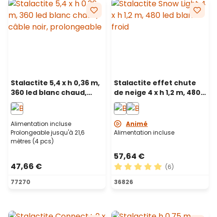
Stalactite 5,4 x h 0,36 m,
Stalactite effet chute
360 led blanc chaud,
de neige 4 x h 1,2 m, 480
câble noir, prolongeable
led blanc froid, câble
blanc
Alimentation incluse
Animé
Prolongeable jusqu'à 21,6
Alimentation incluse
mètres (4 pcs)
57,64 €
47,66 €
(6)
Note moyenne de 5 sur 5 ét
77270
36826