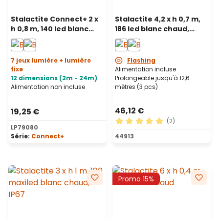
Stalactite Connect+ 2 x
Stalactite 4,2 x h 0,7 m,
h 0,8 m, 140 led blanc
186 led blanc chaud,
chaud, câble
câble blanc,
transparent,
prolongeable
prolongeable
7 jeux lumière + lumière
Flashing
fixe
Alimentation incluse
12 dimensions (2m - 24m)
Prolongeable jusqu'à 12,6
Alimentation non incluse
mètres (3 pcs)
46,12 €
19,25 €
(2)
LP79080
Note moyenne de 5 sur 5 ét
Série:
Connect+
44913
Promo 15%