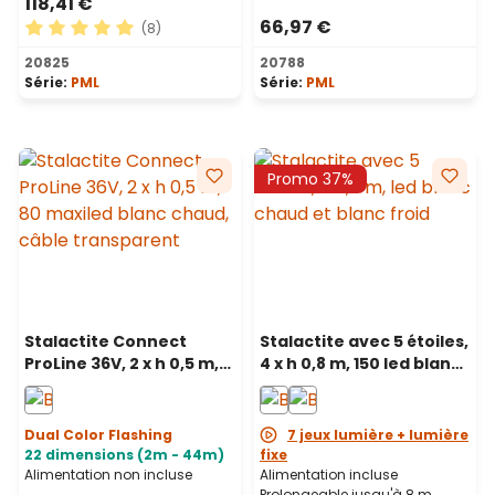
118,41 €
66,97 €
(8)
Note moyenne de 5 sur 5 étoiles
20825
20788
Série:
PML
Série:
PML
Promo 37%
Stalactite Connect
Stalactite avec 5 étoiles,
ProLine 36V, 2 x h 0,5 m,
4 x h 0,8 m, 150 led blanc
80 maxiled blanc chaud,
chaud et blanc froid,
câble transparent
prolongeable
Dual Color Flashing
7 jeux lumière + lumière
22 dimensions (2m - 44m)
fixe
Alimentation non incluse
Alimentation incluse
Prolongeable jusqu'à 8 m