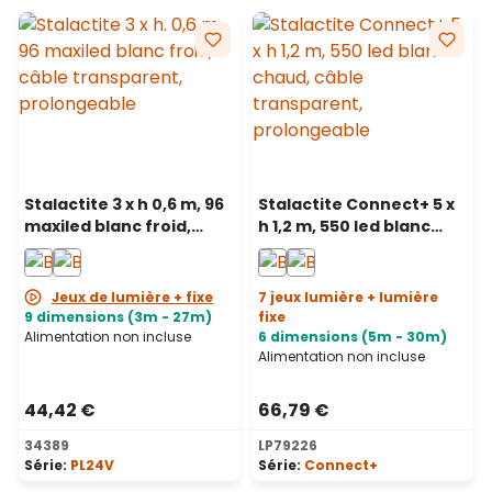
Stalactite 3 x h 0,6 m, 96
Stalactite Connect+ 5 x
maxiled blanc froid,
h 1,2 m, 550 led blanc
câble transparent,
chaud, câble
prolongeable
transparent,
prolongeable
Jeux de lumière + fixe
7 jeux lumière + lumière
9 dimensions (3m - 27m)
fixe
Alimentation non incluse
6 dimensions (5m - 30m)
Alimentation non incluse
44,42 €
66,79 €
34389
LP79226
Série:
PL24V
Série:
Connect+