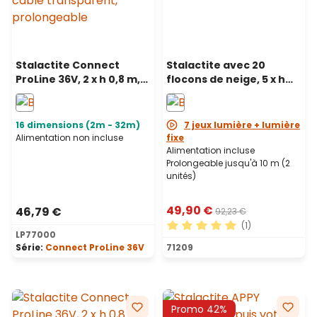
Stalactite Connect
Stalactite avec 20
ProLine 36V, 2 x h 0,8 m,
flocons de neige, 5 x h
120 maxiled blanc chaud,
1,05 m, 600 led blanc
câble transparent,
froid, prolongeable
prolongeable
16 dimensions (2m - 32m)
7 jeux lumière + lumière
Alimentation non incluse
fixe
Alimentation incluse
Prolongeable jusqu'à 10 m (2
unités)
49,90 €
46,79 €
92,23 €
(1)
LP77000
Note moyenne de 5 sur 5 ét
Série:
Connect ProLine 36V
71209
Promo 42%