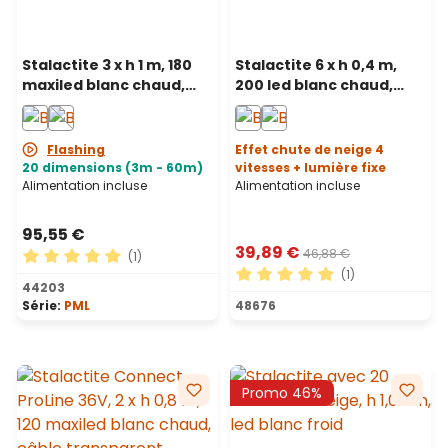
Stalactite 3 x h 1 m, 180
Stalactite 6 x h 0,4 m,
maxiled blanc chaud,
200 led blanc chaud,
câble blanc,
câble blanc
prolongeable, IP67
Flashing
Effet chute de neige 4
20 dimensions (3m - 60m)
vitesses + lumière fixe
Alimentation incluse
Alimentation incluse
95,55 €
39,89 €
46,88 €
(1)
(1)
Note moyenne de 5 sur 5 étoiles
44203
Note moyenne de 5 sur 5 ét
Série:
PML
48676
Promo 46%