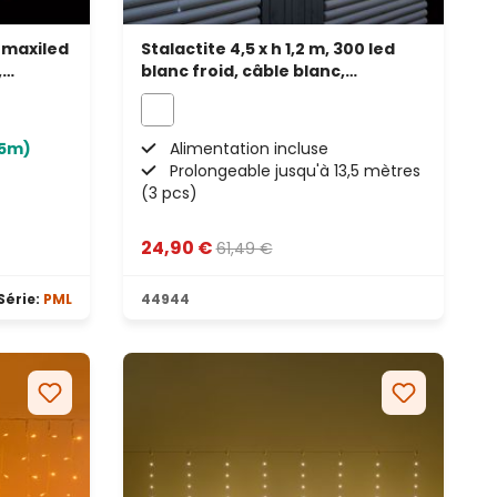
8 maxiled
Stalactite 4,5 x h 1,2 m, 300 led
,
blanc froid, câble blanc,
prolongeable
45m)
Alimentation incluse
Prolongeable jusqu'à 13,5 mètres
(3 pcs)
24,90 €
61,49 €
Série:
PML
44944