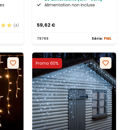
tes
Alimentation non incluse
59,62 €
(4)
yenne de 5 sur 5 étoiles
78789
Série:
PML
Promo 60%