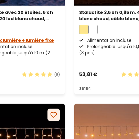
e avec 20 étoiles, 5 x h
Stalactite 3,5 x h 0,85 m, 
620 led blanc chaud,
blanc chaud, câble blanc
eable
prolongeable
x lumière + lumière fixe
Alimentation incluse
ntation incluse
Prolongeable jusqu'à 10
ngeable jusqu'à 10 m (2
(3 pcs)
53,81 €
(8)
les
Note moyenne de 4.88 sur 5 étoiles
Note mo
36154