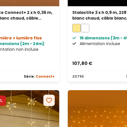
te Connect+ 2 x h 0,36 m,
Stalactite 3 x h 0,9 m, 22
blanc chaud, câble
blanc chaud, câble blanc
rent, prolongeable
prolongeable, IP67
umière + lumière fixe
15 dimensions (3m - 
imensions (2m - 24m)
Alimentation incluse
ntation non incluse
€
107,80 €
Série:
Connect+
20795
%