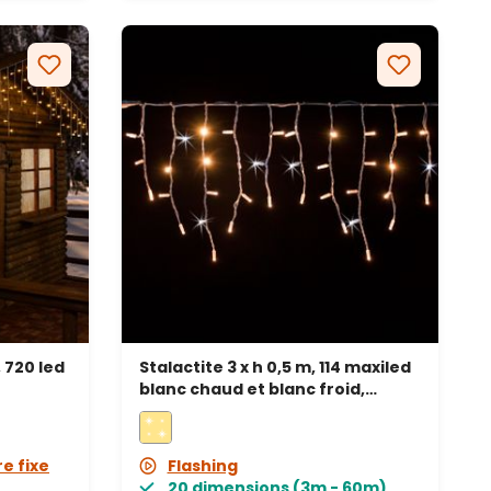
, 720 led
Stalactite 3 x h 0,5 m, 114 maxiled
blanc chaud et blanc froid,
prolongeable, IP67
re fixe
Flashing
20 dimensions (3m - 60m)