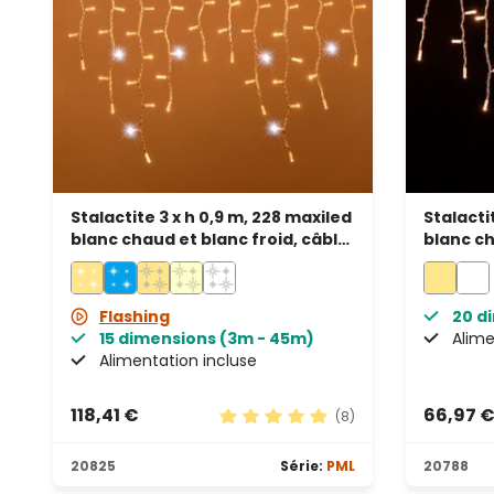
Stalactite 3 x h 0,9 m, 228 maxiled
Stalactit
blanc chaud et blanc froid, câble
blanc ch
blanc, prolongeable, IP67
prolonge
Flashing
20 d
15 dimensions (3m - 45m)
Alime
Alimentation incluse
118,41 €
66,97 
(8)
Note moyenne de 5 sur 5 étoile
20825
Série:
PML
20788