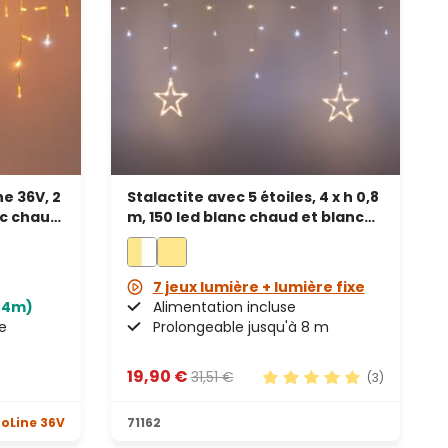
e 36V, 2
Stalactite avec 5 étoiles, 4 x h 0,8
nc chaud,
m, 150 led blanc chaud et blanc
froid, prolongeable
7 jeux lumière + lumière fixe
44m)
Alimentation incluse
e
Prolongeable jusqu'à 8 m
19,90 €
31,51 €
(3)
Note moyenne de 5 sur 
oLine 36V
71162