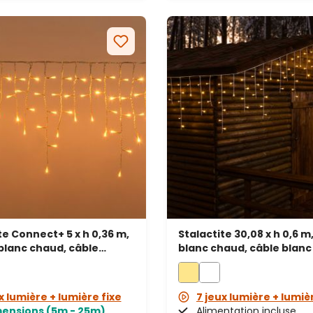
te Connect+ 5 x h 0,36 m,
Stalactite 30,08 x h 0,6 m
blanc chaud, câble
blanc chaud, câble blanc
rent, prolongeable
x lumière + lumière fixe
7 jeux lumière + lumiè
mensions (5m - 25m)
Alimentation incluse