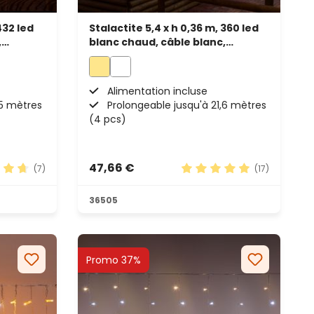
432 led
Stalactite 5,4 x h 0,36 m, 360 led
,
blanc chaud, câble blanc,
prolongeable
Alimentation incluse
,5 mètres
Prolongeable jusqu'à 21,6 mètres
(4 pcs)
47,66 €
(7)
(17)
yenne de 4.71 sur 5 étoiles
Note moyenne de 5 sur 5
36505
Promo 37%