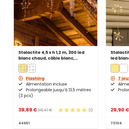
Stalactite 4,5 x h 1,2 m, 300 led
Stalacti
blanc chaud, câble blanc,
led blan
prolongeable
câble b
Flashing
7 jeu
Alimentation incluse
Alime
Prolongeable jusqu'à 13,5 mètres
Prolo
(3 pcs)
39,89 €
29,90 
58,41 €
(1)
Note moyenne de 5 sur 5 étoile
44951
73104