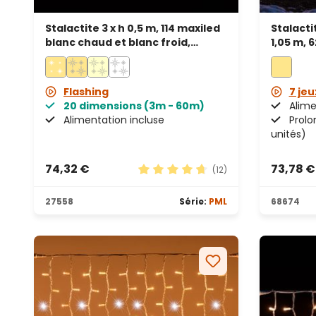
Stalactite 3 x h 0,5 m, 114 maxiled
Stalactit
blanc chaud et blanc froid,
1,05 m, 
prolongeable, IP67
prolong
Flashing
7 jeu
20 dimensions (3m - 60m)
Alime
Alimentation incluse
Prolo
unités)
74,32 €
73,78 €
(12)
Note moyenne de 4.83 sur 5 étoi
27558
Série:
PML
68674