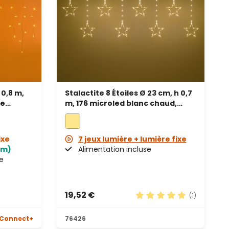
 0,8 m,
Stalactite 8 Étoiles Ø 23 cm, h 0,7
le
m, 176 microled blanc chaud,
le
câble métallique argenté
ixe
7 jeux lumière + lumière fixe
5m)
Alimentation incluse
e
19,52 €
(1)
Note moyenne de 5 sur 
Connect+
76426