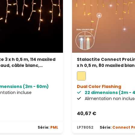
e 3 x h 0,5 m, 114 maxiled
Stalactite Connect ProLin
aud, câble blanc,
x h 0,5 m, 80 maxiled bla
able, IP67
câble transparent
imensions (3m - 60m)
Dual Color Flashing
ntation incluse
22 dimensions (2m - 
Alimentation non inclus
€
40,67 €
s
Série:
PML
LP78052
Série:
Connect Pr