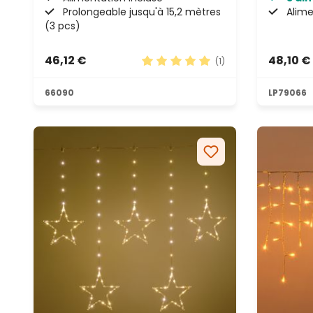
Prolongeable jusqu'à 15,2 mètres
Alime
(3 pcs)
46,12 €
48,10 €
(1)
Note moyenne de 5 sur 5 étoile
66090
LP79066