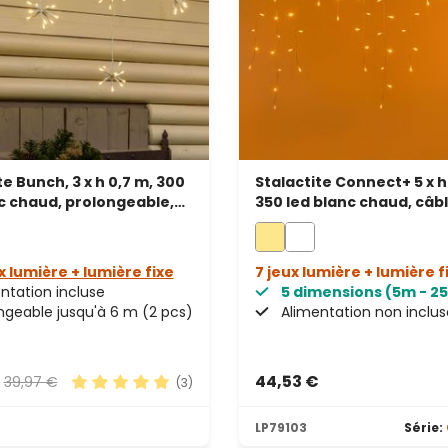
te Bunch, 3 x h 0,7 m, 300
Stalactite Connect+ 5 x h
c chaud, prolongeable,
350 led blanc chaud, câb
lanc
transparent, prolongeab
x lumière + lumière fixe
7 jeux lumière + lumière f
ntation incluse
5 dimensions (5m - 2
ngeable jusqu'à 6 m (2 pcs)
Alimentation non inclus
€
44,53 €
39,97 €
(3)
s
Note moyenne de 5 sur 5 étoiles
LP79103
Série: