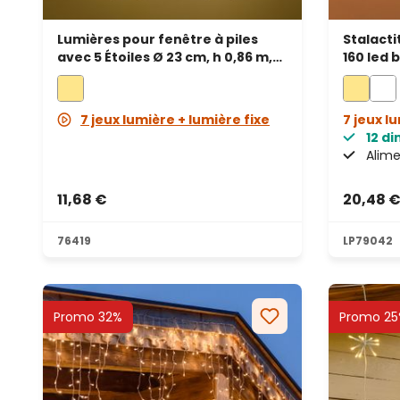
Lumières pour fenêtre à piles
Stalacti
avec 5 Étoiles Ø 23 cm, h 0,86 m,
160 led 
80 microled blanc chaud, câble
transpa
métallique argenté
7 jeux lumière + lumière fixe
7 jeux l
12 d
Alime
11,68 €
20,48 
76419
LP79042
Promo 32%
Promo 25