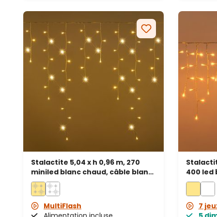
Stalactite 5,04 x h 0,96 m, 270
Stalacti
miniled blanc chaud, câble blanc,
400 led 
prolongeable
transpa
MultiFlash
7 jeu
Alimentation incluse
5 di