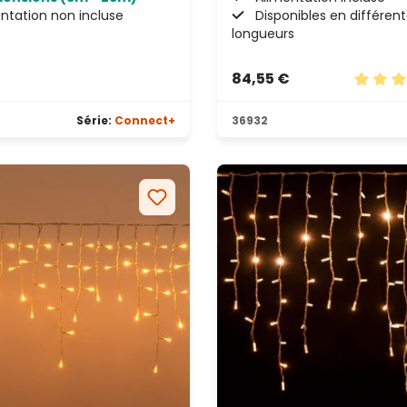
ntation non incluse
Disponibles en différen
longueurs
84,55 €
s
Note mo
Série:
Connect+
36932