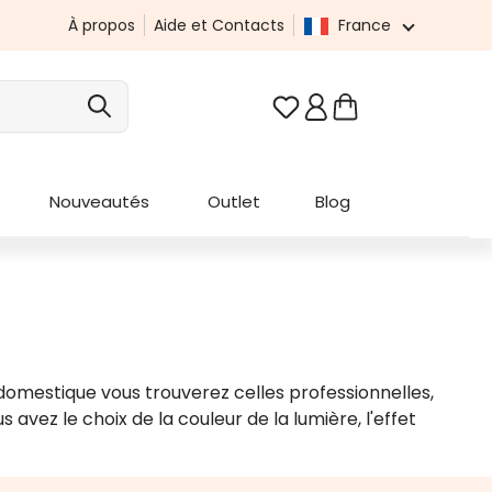
À propos
Aide et Contacts
France
Vous avez 0 articles da
Nouveautés
Outlet
Blog
omestique vous trouverez celles professionnelles,
avez le choix de la couleur de la lumière, l'effet