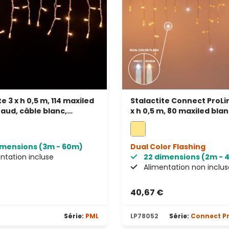
e 3 x h 0,5 m, 114 maxiled
Stalactite Connect ProLin
aud, câble blanc,
x h 0,5 m, 80 maxiled bla
able, IP67
câble transparent
imensions (3m - 60m)
Dual Color Flashing
ntation incluse
22 dimensions (2m - 
Alimentation non inclus
€
40,67 €
s
Série:
PML
LP78052
Série:
Connect Pr