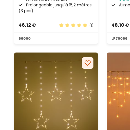
Prolongeable jusqu'à 15,2 mètres
Alime
(3 pcs)
46,12 €
48,10 €
(1)
Note moyenne de 5 sur 5 étoile
66090
LP79066