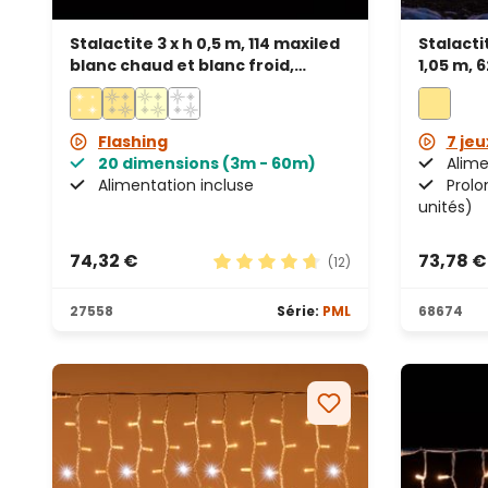
Stalactite 3 x h 0,5 m, 114 maxiled
Stalactit
blanc chaud et blanc froid,
1,05 m, 
prolongeable, IP67
prolong
Flashing
7 jeu
20 dimensions (3m - 60m)
Alime
Alimentation incluse
Prolo
unités)
74,32 €
73,78 €
(12)
Note moyenne de 4.83 sur 5 étoi
27558
Série:
PML
68674