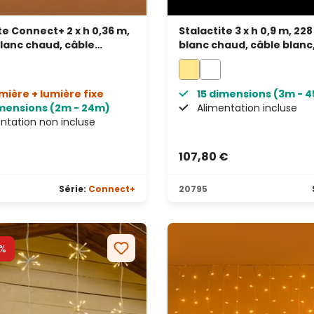
te Connect+ 2 x h 0,36 m,
Stalactite 3 x h 0,9 m, 22
blanc chaud, câble
blanc chaud, câble blanc
rent, prolongeable
prolongeable, IP67
umière + lumière fixe
15 dimensions (3m - 
imensions (2m - 24m)
Alimentation incluse
ntation non incluse
€
107,80 €
Série:
Connect+
20795
%