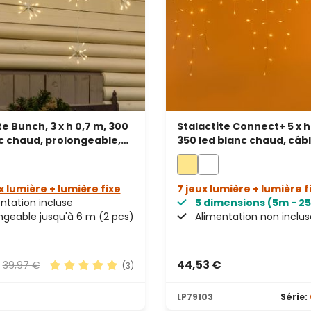
te Bunch, 3 x h 0,7 m, 300
Stalactite Connect+ 5 x h
c chaud, prolongeable,
350 led blanc chaud, câb
lanc
transparent, prolongeab
x lumière + lumière fixe
7 jeux lumière + lumière f
ntation incluse
5 dimensions (5m - 2
ngeable jusqu'à 6 m (2 pcs)
Alimentation non inclus
€
44,53 €
39,97 €
(3)
s
Note moyenne de 5 sur 5 étoiles
LP79103
Série: