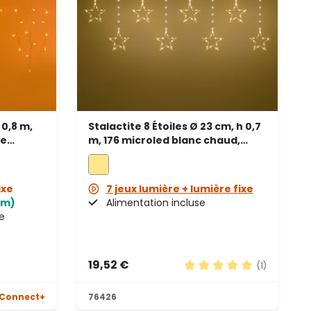
 0,8 m,
Stalactite 8 Étoiles Ø 23 cm, h 0,7
le
m, 176 microled blanc chaud,
le
câble métallique argenté
ixe
7 jeux lumière + lumière fixe
5m)
Alimentation incluse
e
19,52 €
(1)
Note moyenne de 5 sur 
Connect+
76426