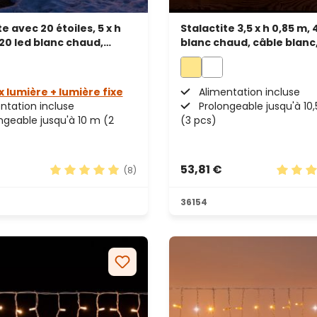
e avec 20 étoiles, 5 x h
Stalactite 3,5 x h 0,85 m, 
620 led blanc chaud,
blanc chaud, câble blanc
eable
prolongeable
x lumière + lumière fixe
Alimentation incluse
ntation incluse
Prolongeable jusqu'à 10
ngeable jusqu'à 10 m (2
(3 pcs)
53,81 €
(8)
les
Note moyenne de 4.88 sur 5 étoiles
Note mo
36154