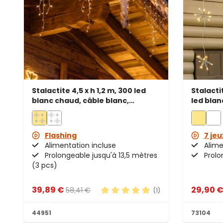
Stalactite 4,5 x h 1,2 m, 300 led
Stalacti
blanc chaud, câble blanc,
led blan
prolongeable
câble b
Flashing
7 jeu
Alimentation incluse
Alime
Prolongeable jusqu'à 13,5 mètres
Prolo
(3 pcs)
39,89 €
29,90 
58,41 €
(1)
Note moyenne de 5 sur 5 étoile
44951
73104