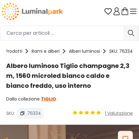
Passa al contenuto principale
Hai 0 artico
Prodotti
Rami e alberi
Alberi luminosi
SKU: 76334
Albero luminoso Tiglio champagne 2,3
m, 1560 microled bianco caldo e
bianco freddo, uso interno
Dalla collezione
TIGLIO
SKU:
76334
1 Valutazione
Valutazione media di 4.89 su
Salta la galleria di immagini