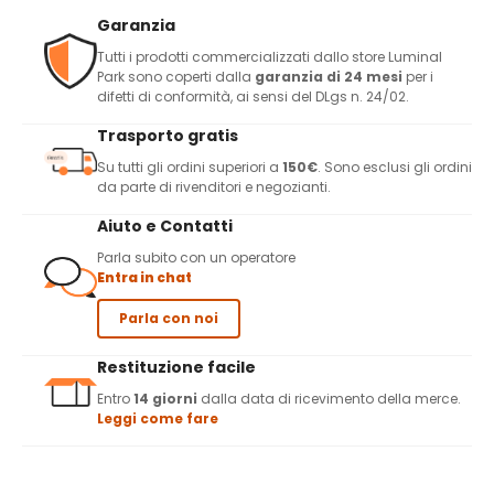
Garanzia
Tutti i prodotti commercializzati dallo store Luminal
Park sono coperti dalla
garanzia di 24 mesi
per i
difetti di conformità, ai sensi del DLgs n. 24/02.
Trasporto gratis
Su tutti gli ordini superiori a
150€
. Sono esclusi gli ordini
da parte di rivenditori e negozianti.
Aiuto e Contatti
Parla subito con un operatore
Entra in chat
Parla con noi
Restituzione facile
Entro
14 giorni
dalla data di ricevimento della merce.
Leggi come fare