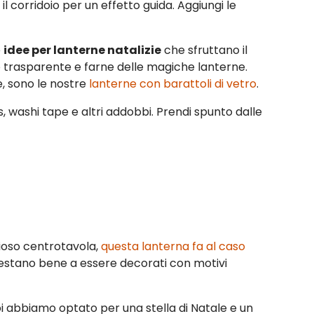
il corridoio per un effetto guida. Aggiungi le
e
idee per lanterne natalizie
che sfruttano il
tro trasparente e farne delle magiche lanterne.
te, sono le nostre
lanterne con barattoli di vetro
.
s, washi tape e altri addobbi. Prendi spunto dalle
ioso centrotavola,
questa lanterna fa al caso
i prestano bene a essere decorati con motivi
noi abbiamo optato per una stella di Natale e un