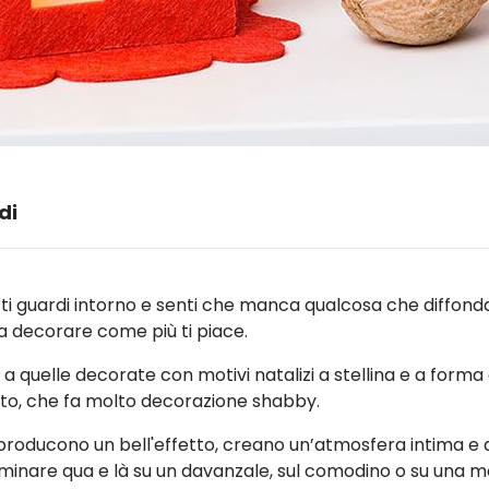
di
ti guardi intorno e senti che manca qualcosa che diffonda l
 decorare come più ti piace.
l a quelle decorate con motivi natalizi a stellina e a forma
uto, che fa molto decorazione shabby.
producono un bell'effetto, creano un’atmosfera intima e
nare qua e là su un davanzale, sul comodino o su una men