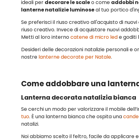
ideali per
decorare le scale
o come
addobbi na
lanterne natalizie luminose
al tuo portico d'in
Se preferisci il riuso creativo all'acquisto di nuov
riuso creativo. Invece di acquistare nuovi addobbi
Metti al loro interno
catene di micro led
e goditi 
Desideri delle decorazioni natalizie personali e o
nostre
lanterne decorate per Natale
.
Come addobbare una lanterna 
Lanterna decorata natalizia bianca
Se cerchi un modo per valorizzare il mobile dell
tuo
. È una lanterna bianca che ospita una
candel
natalizi.
Noi abbiamo scelto il feltro, facile da applicare 