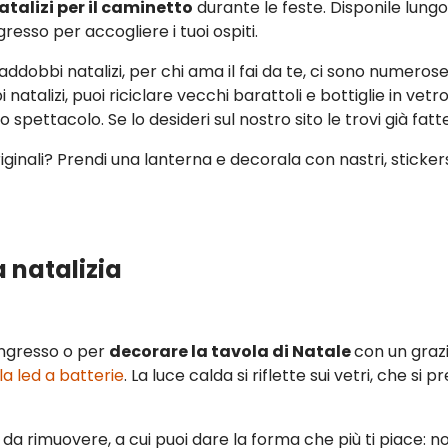
talizi per il caminetto
durante le feste. Disponile lungo 
gresso per accogliere i tuoi ospiti.
i addobbi natalizi, per chi ama il fai da te, ci sono numeros
 natalizi, puoi riciclare vecchi barattoli e bottiglie in ve
lo spettacolo. Se lo desideri sul nostro sito le trovi già fat
riginali? Prendi una lanterna e decorala con nastri, sticker
natalizia
’ingresso o per
decorare la tavola di Natale
con un graz
a led a batterie
. La luce calda si riflette sui vetri, che s
e da rimuovere, a cui puoi dare la forma che più ti piace: 