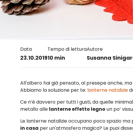
Data
Tempo di lettura
Autore
23.10.2019
10 min
Susanna Sinigar
All'albero hai già pensato, al presepe anche, ma 
Abbiamo la soluzione per te:
lanterne natalizie
da
Ce n’è davvero per tutti i gusti, da quelle minima
metallo alle
lanterne effetto legno
un po’ viss
Le lanterne natalizie occupano poco spazio ma 
in casa
per un'atmosfera magica? Le puoi dissemi