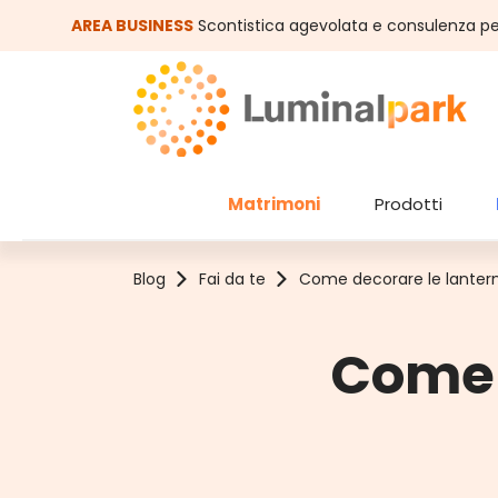
assa al contenuto principale
Salta alla ricerca
AREA BUSINESS
Scontistica agevolata e consulenza pe
Matrimoni
Prodotti
Blog
Fai da te
Come decorare le lantern
Come 