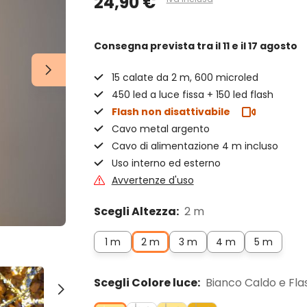
24,90 €
Consegna prevista
tra il 11 e il 17 agosto
15 calate da 2 m, 600 microled
450 led a luce fissa + 150 led flash
Flash non disattivabile
Cavo metal argento
Cavo di alimentazione 4 m incluso
Uso interno ed esterno
Avvertenze d'uso
Scegli Altezza:
2 m
1 m
2 m
3 m
4 m
5 m
Scegli Colore luce:
Bianco Caldo e Fla