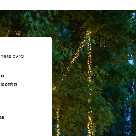
ness avrai
ta
izzata
k
te