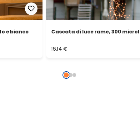
do e bianco
Cascata di luce rame, 300 microl
16,14 €