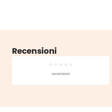
Recensioni
Valutazione media di 0 su 5 stell
recensioni