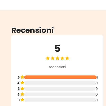
Recensioni
5
Valutazione media di 5 su 5 stell
recensioni
5
1
4
0
3
0
2
0
1
0