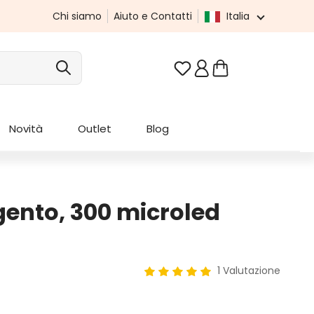
Chi siamo
Aiuto e Contatti
Italia
Hai 0 articoli nella list
Novità
Outlet
Blog
gento, 300 microled
1 Valutazione
Valutazione media di 5 su 5 stel