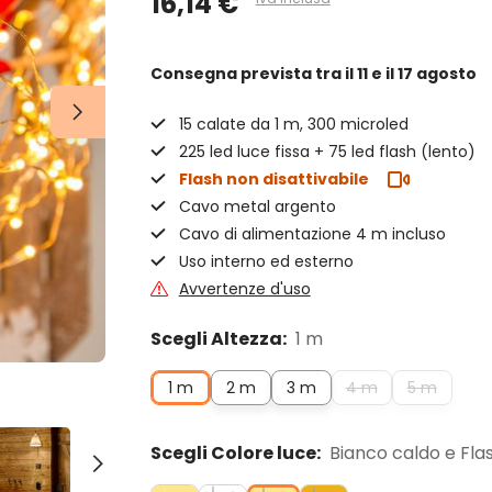
16,14 €
Consegna prevista
tra il 11 e il 17 agosto
15 calate da 1 m, 300 microled
225 led luce fissa + 75 led flash (lento)
Flash non disattivabile
Cavo metal argento
Cavo di alimentazione 4 m incluso
Uso interno ed esterno
Avvertenze d'uso
Scegli Altezza:
1 m
1 m
2 m
3 m
4 m
5 m
Scegli Colore luce:
Bianco caldo e Fla