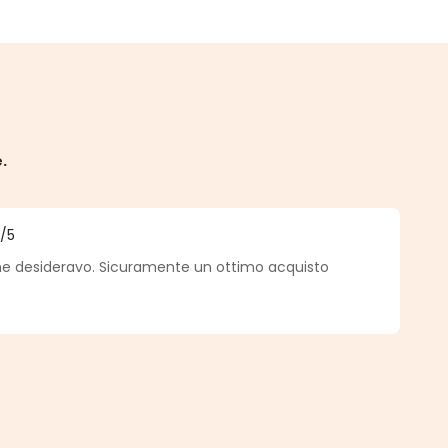
e.
5
/5
a di 5 su 5 stelle
 desideravo. Sicuramente un ottimo acquisto