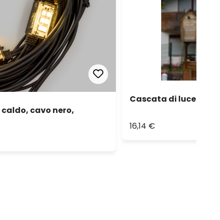
Cascata di luce rame
 caldo, cavo nero,
16,14 €