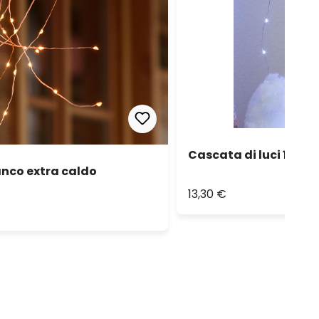
Cascata di luci 1 m, 
anco extra caldo
13,30 €