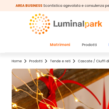
assa al contenuto principale
Salta alla ricerca
AREA BUSINESS
Scontistica agevolata e consulenza pe
Matrimoni
Prodotti
Home
Prodotti
Tende e reti
Cascate / Ciuffi di
Salta la galleria di immagini