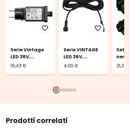
Serie Vintage
Serie VINTAGE
Set 8
LED 36V,
LED 36V,
neri 
Trasformatore
Prolunga di 4
lamp
16,43 €
4,00 €
21,37 
36V, 24 Watt
metri, cavo
Vint
per catene
nero
lampadine
Prodotti correlati