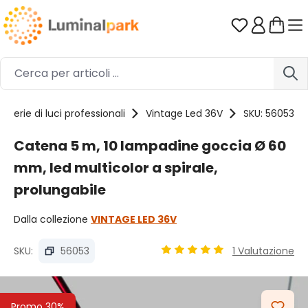
Passa al contenuto principale
Hai 0 artico
Serie di luci professionali
Vintage Led 36V
SKU: 56053
Catena 5 m, 10 lampadine goccia Ø 60
mm, led multicolor a spirale,
prolungabile
Dalla collezione
VINTAGE LED 36V
SKU:
56053
1 Valutazione
Valutazione media di 5 su 5 
Salta la galleria di immagini
Promo 30%