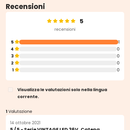
Recensioni
5
Valutazione media di 5 su 5 stelle
recensioni
5
1
4
0
3
0
2
0
1
0
Visualizza le valutazioni solo nella lingua
corrente.
1
Valutazione
14 ottobre 2021
5 / 5 - Serie VINTAGE LED 36V, Catena