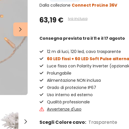
Dalla collezione
Connect ProLine 36V
63,19 €
Iva inclusa
Consegna prevista
tra il 11 e il 17 agosto
12 m di luci, 120 led, cavo trasparente
60 LED fissi + 60 LED Soft Pulse altern
Luce fissa con Polarity Inverter (opzional
Prolungabile
Alimentazione NON inclusa
Grado di protezione IP67
Uso interno ed esterno
Qualità professionale
Avvertenze d'uso
Scegli Colore cavo:
Trasparente