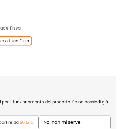
Luce Fissa
se o Luce Fissa
i
per il funzionamento del prodotto. Se ne possiedi già
No, non mi serve
partire da
56,15 €