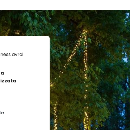
ness avrai
ta
izzata
k
te