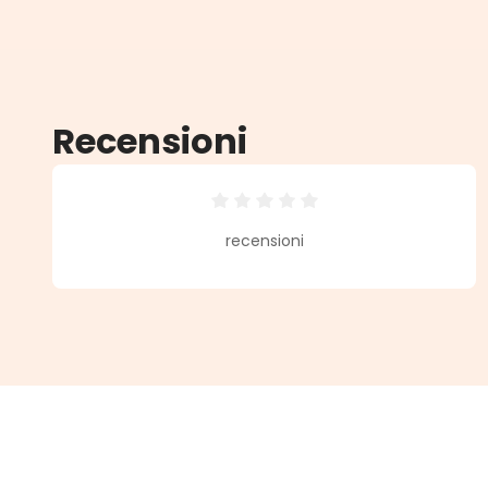
Recensioni
Valutazione media di 0 su 5 stell
recensioni