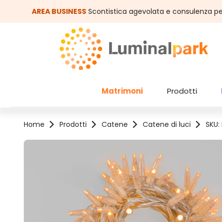
assa al contenuto principale
Salta alla ricerca
AREA BUSINESS
Scontistica agevolata e consulenza pe
Matrimoni
Prodotti
Home
Prodotti
Catene
Catene di luci
SKU:
Salta la galleria di immagini