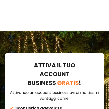
cavo verde,
prolungabile
ATTIVA IL TUO
ACCOUNT
BUSINESS
GRATIS
!
Attivando un account business avrai moltissimi
vantaggi come:
Scontistica agevolata