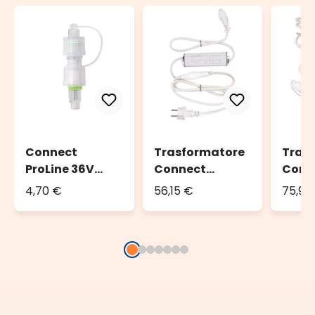
Connect
Trasformatore
Tras
ProLine 36V
Connect
Conn
Polarity
ProLine 36V, 36
ProLi
4,70 €
56,15 €
75,95
Inverter
watt, cavo
watt,
bianco
bian