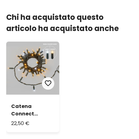
Chi ha acquistato questo
articolo ha acquistato anche
Catena
Connect
ProLine 36V, 5
22,50 €
m, 50 maxiled
bianco caldo,