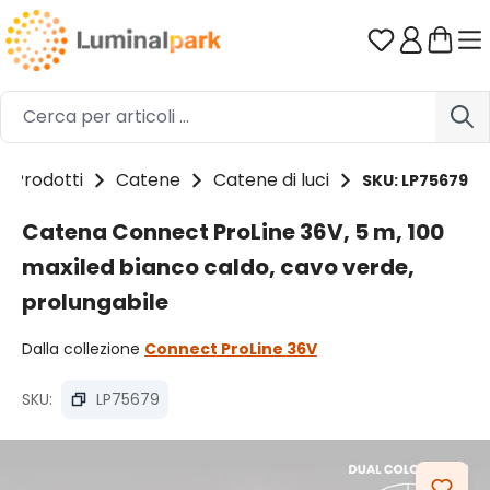
Passa al contenuto principale
Hai 0 artico
Prodotti
Catene
Catene di luci
SKU: LP75679
Catena Connect ProLine 36V, 5 m, 100
maxiled bianco caldo, cavo verde,
prolungabile
Dalla collezione
Connect ProLine 36V
SKU:
LP75679
Salta la galleria di immagini