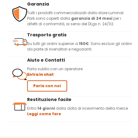
Garanzia
Tutti i prodotti commercializzati dallo store Luminal
Park sono coperti dalla
garanzia di 24 mesi
per i
difetti di conformità, ai sensi del DLgs n. 24/02.
Trasporto gratis
Su tutti gli ordini superiori a
150€
. Sono esclusi gli ordini
da parte di rivenditori e negozianti.
Aiuto e Contatti
Parla subito con un operatore
Entra in chat
Parla con noi
Restituzione facile
Entro
14 giorni
dalla data di ricevimento della merce.
Leggi come fare