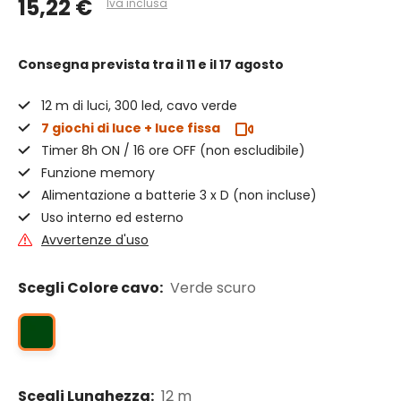
15,22 €
Iva inclusa
Consegna prevista
tra il 11 e il 17 agosto
12 m di luci, 300 led, cavo verde
7 giochi di luce + luce fissa
Timer 8h ON / 16 ore OFF (non escludibile)
Funzione memory
Alimentazione a batterie 3 x D (non incluse)
Uso interno ed esterno
Avvertenze d'uso
Scegli Colore cavo:
Verde scuro
Scegli Lunghezza:
12 m