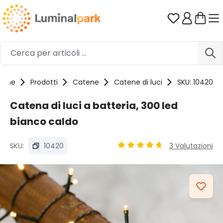
Passa al contenuto principale
Hai 0 artico
ome
Prodotti
Catene
Catene di luci
SKU: 10420
Catena di luci a batteria, 300 led
bianco caldo
SKU:
10420
3 Valutazioni
Valutazione media di 4.87 s
Salta la galleria di immagini