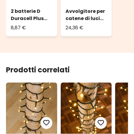
2 batterie D
Avvolgitore per
Duracell Plus
catene di luci
Power (torcia)
fino a 2000 led
8,87 €
24,36 €
o 100 m di
catena
Prodotti correlati