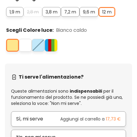
1,9 m
2,8 m
3,8 m
7,2 m
9,6 m
12 m
Scegli Colore luce:
Bianco caldo
Ti serve l'alimentazione?
Queste alimentazioni sono
indispensabili
per il
funzionamento del prodotto. Se ne possiedi già una,
seleziona la voce: "Non mi serve".
Sì, mi serve
Aggiungi al carrello a
17,73 €