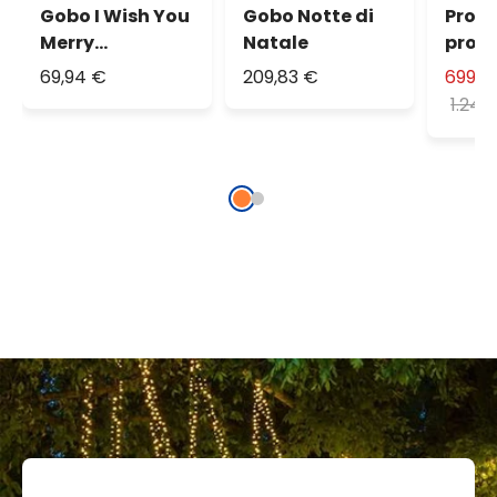
Gobo I Wish You
Gobo Notte di
Proie
Merry
Natale
profe
Christmas
led, 
69,94 €
209,83 €
699,0
angol
1.245
immag