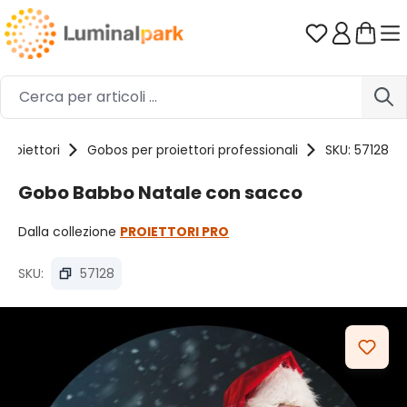
Passa al contenuto principale
Hai 0 artico
Proiettori
Gobos per proiettori professionali
SKU: 57128
Gobo Babbo Natale con sacco
Dalla collezione
PROIETTORI PRO
SKU:
57128
Salta la galleria di immagini