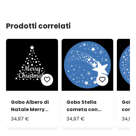
Prodotti correlati
Gobo Albero di
Gobo Stella
Gobo 
Natale Merry
cometa con
come
Christmas
stelle mix
spiral
34,97 €
34,97 €
34,97