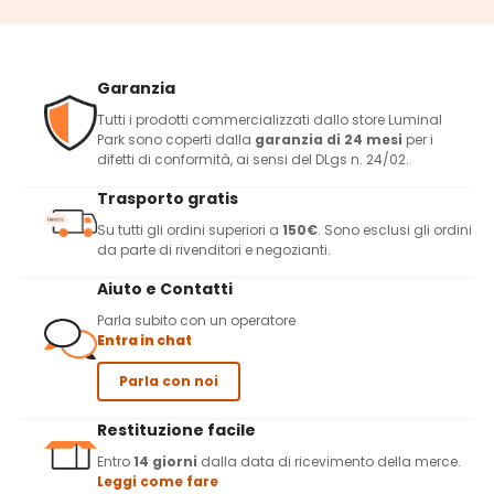
Garanzia
Tutti i prodotti commercializzati dallo store Luminal
Park sono coperti dalla
garanzia di 24 mesi
per i
difetti di conformità, ai sensi del DLgs n. 24/02.
Trasporto gratis
Su tutti gli ordini superiori a
150€
. Sono esclusi gli ordini
da parte di rivenditori e negozianti.
Aiuto e Contatti
Parla subito con un operatore
Entra in chat
Parla con noi
Restituzione facile
Entro
14 giorni
dalla data di ricevimento della merce.
Leggi come fare