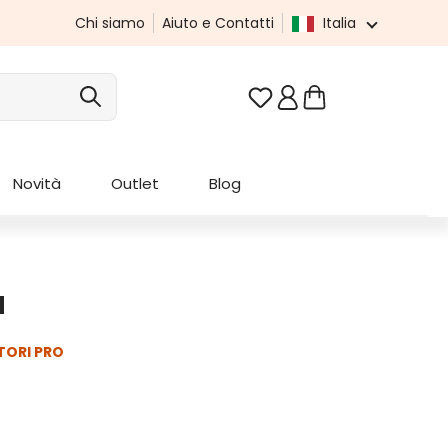
Chi siamo
Aiuto e Contatti
Italia
Hai 0 articoli nella list
Novità
Outlet
Blog
a
TORI PRO