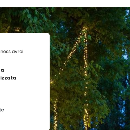
ness avrai
ta
izzata
k
te