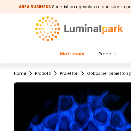
assa al contenuto principale
Salta alla ricerca
AREA BUSINESS
Scontistica agevolata e consulenza pe
Matrimoni
Prodotti
Home
Prodotti
Proiettori
Gobos per proiettori 
Salta la galleria di immagini