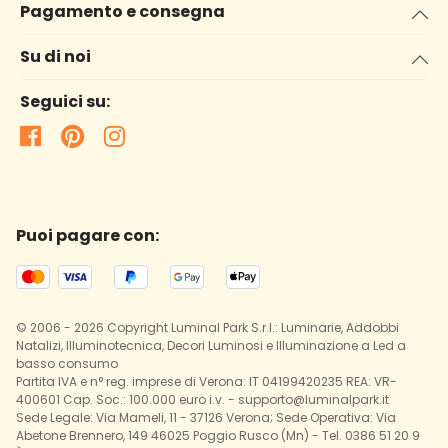
Pagamento e consegna
Su di noi
Seguici su:
Puoi pagare con:
© 2006 - 2026 Copyright Luminal Park S.r.l.: Luminarie, Addobbi
Natalizi, Illuminotecnica, Decori Luminosi e Illuminazione a Led a
basso consumo
Partita IVA e n° reg. imprese di Verona: IT 04199420235 REA: VR-
400601 Cap. Soc.: 100.000 euro i.v. - supporto@luminalpark.it
Sede Legale: Via Mameli, 11 - 37126 Verona; Sede Operativa: Via
Abetone Brennero, 149 46025 Poggio Rusco (Mn) - Tel. 0386 51 20 9