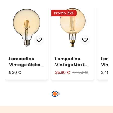
Promo 25%
Lampadina
Lampadina
Lamp
Vintage Globo,
Vintage Maxi
Vint
4W
Globo, Ø 200
Gocc
9,30 €
35,90 €
47,96 €
3,45 
mm, E27,
bianco caldo, 8
watt,
dimmerabile