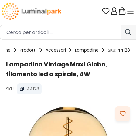
Passa al contenuto principale
Hai 0 artico
Home
Prodotti
Accessori
Lampadine
SKU: 44128
Lampadina Vintage Maxi Globo,
filamento led a spirale, 4W
SKU:
44128
Salta la galleria di immagini