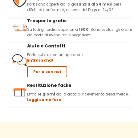
Park sono coperti dalla
garanzia di 24 mesi
per i
difetti di conformità, ai sensi del DLgs n. 24/02.
Trasporto gratis
Su tutti gli ordini superiori a
150€
. Sono esclusi gli ordini
da parte di rivenditori e negozianti.
Aiuto e Contatti
Parla subito con un operatore
Entra in chat
Parla con noi
Restituzione facile
Entro
14 giorni
dalla data di ricevimento della merce.
Leggi come fare