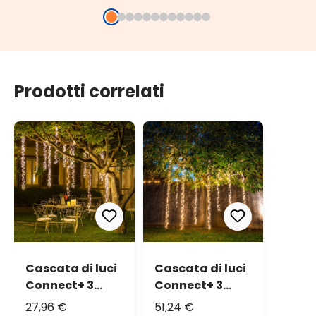
luce fissa, cavo
luce e luce fissa,
fissa
nero
cavo nero
bian
Prodotti correlati
Cascata di luci
Cascata di luci
Connect+ 3
Connect+ 3
nastri, 300 led
nastri, 600 led
27,96 €
51,24 €