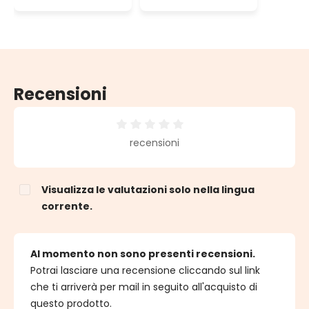
bianco caldo,
bianco caldo,
cavo verde,
cavo verde,
prolungabile
prolungabile
Recensioni
Valutazione media di 0 su 5 stelle
recensioni
Visualizza le valutazioni solo nella lingua
corrente.
Al momento non sono presenti recensioni.
Potrai lasciare una recensione cliccando sul link
che ti arriverà per mail in seguito all'acquisto di
questo prodotto.