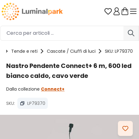
Passa al contenuto principale
Hai 0 artico
i
Tende e reti
Cascate / Ciuffi di luci
SKU: LP79370
Nastro Pendente Connect+ 6 m, 600 led
bianco caldo, cavo verde
Dalla collezione
Connect+
SKU:
LP79370
Salta la galleria di immagini