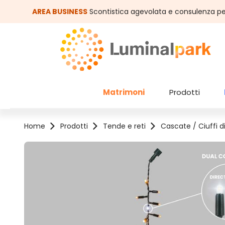
assa al contenuto principale
Salta alla ricerca
AREA BUSINESS
Scontistica agevolata e consulenza pe
Matrimoni
Prodotti
Home
Prodotti
Tende e reti
Cascate / Ciuffi di
Salta la galleria di immagini