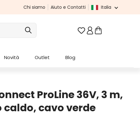
Chi siamo
Aiuto e Contatti
Italia
Hai 0 articoli nella list
Novità
Outlet
Blog
nnect ProLine 36V, 3 m,
 caldo, cavo verde