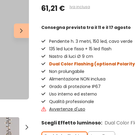
61,21 €
Iva inclusa
Consegna prevista
tra il 11 e il 17 agosto
Pendente h. 3 metri, 150 led, cavo verde
135 led luce fissa + 15 led flash
Nastro di luci Ø 9 cm
Dual Color Flashing (optional Polarit
Non prolungabile
Alimentazione NON inclusa
Grado di protezione IP67
Uso interno ed esterno
Qualità professionale
Avvertenze d'uso
Scegli Effetto luminoso:
Dual Color F