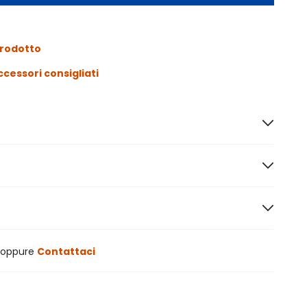
prodotto
ccessori consigliati
oppure
Contattaci