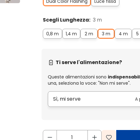
Dual Color Flashing
Luce fissa
Scegli Lunghezza:
3 m
0,8 m
1,4 m
2 m
3 m
4 m
5
Ti serve l'alimentazione?
Queste alimentazioni sono
indispensabil
una, seleziona la voce: "Non mi serve".
Sì, mi serve
A 