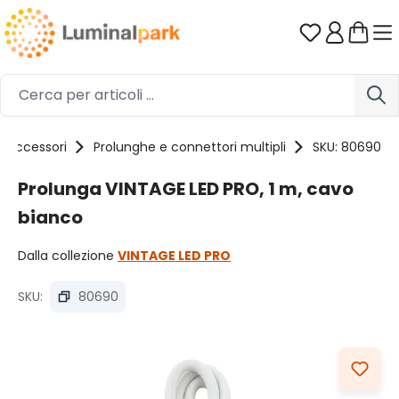
Passa al contenuto principale
Hai 0 artico
Accessori
Prolunghe e connettori multipli
SKU: 80690
Prolunga VINTAGE LED PRO, 1 m, cavo
bianco
Dalla collezione
VINTAGE LED PRO
SKU:
80690
Salta la galleria di immagini