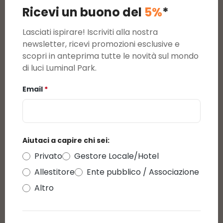
3
0
Ricevi un buono del
5%
*
2
0
1
0
Lasciati ispirare! Iscriviti alla nostra
newsletter, ricevi promozioni esclusive e
scopri in anteprima tutte le novità sul mondo
Visualizza le valutazioni solo nella lingua
di luci Luminal Park.
corrente.
Email
*
1
Valutazione
4 dicembre 2024
5 / 5 - Renna galoppante 2D, h 65 cm, gocce
led bianco freddo
Aiutaci a capire chi sei:
5
/5
Privato
Gestore Locale/Hotel
Valutazione media di 5 su 5 stelle
fantastica la renna che salta da un senso dinamico
Allestitore
Ente pubblico / Associazione
allo scenario natalizio
Altro