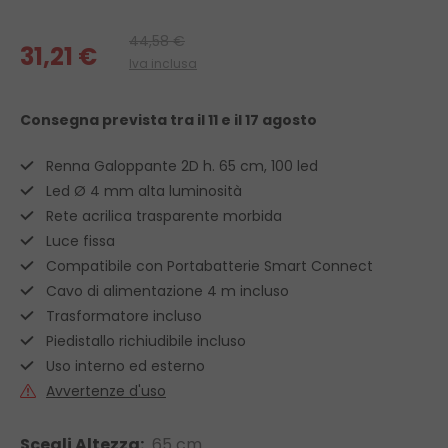
44,58 €
31,21 €
Iva inclusa
Consegna prevista
tra il 11 e il 17 agosto
Renna Galoppante 2D h. 65 cm, 100 led
Led Ø 4 mm alta luminosità
Rete acrilica trasparente morbida
Luce fissa
Compatibile con Portabatterie Smart Connect
Cavo di alimentazione 4 m incluso
Trasformatore incluso
Piedistallo richiudibile incluso
Uso interno ed esterno
Avvertenze d'uso
Scegli Altezza:
65 cm