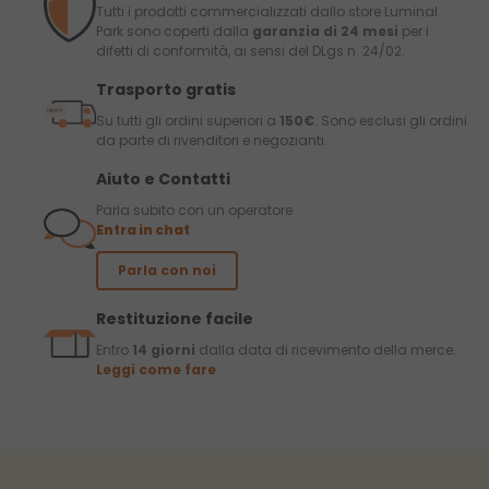
Tutti i prodotti commercializzati dallo store Luminal
Park sono coperti dalla
garanzia di 24 mesi
per i
difetti di conformità, ai sensi del DLgs n. 24/02.
Trasporto gratis
Su tutti gli ordini superiori a
150€
. Sono esclusi gli ordini
da parte di rivenditori e negozianti.
Aiuto e Contatti
Parla subito con un operatore
Entra in chat
Parla con noi
Restituzione facile
Entro
14 giorni
dalla data di ricevimento della merce.
Leggi come fare