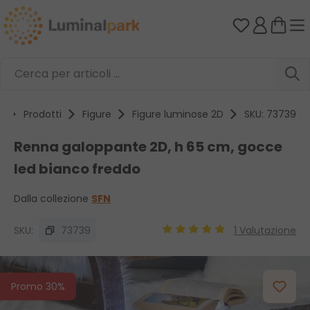
Passa al contenuto principale
Hai 0 artico
e
Prodotti
Figure
Figure luminose 2D
SKU: 73739
Renna galoppante 2D, h 65 cm, gocce
led bianco freddo
Dalla collezione
SFN
SKU:
73739
1 Valutazione
Valutazione media di 5 su 5 
Salta la galleria di immagini
Promo 30%