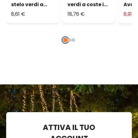
stelo verdi a
verdi a coste in
Avori
coste in cera,
cera, fiamma in
8,61 €
18,76 €
8,91 
fiamma 3D con
movimento
stoppino
ATTIVA IL TUO