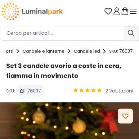
Passa al contenuto principale
Hai 0 artico
rodotti
Candele e lanterne
Candele led
SKU: 76037
Set 3 candele avorio a coste in cera,
fiamma in movimento
SKU:
76037
2 Valutazioni
Valutazione media di 5 su 5 
Salta la galleria di immagini