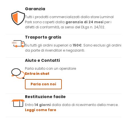
Garanzia
Tutti i prodotti commercializzati dallo store Luminal
Park sono coperti dalla
garanzia di 24 mesi
per i
difetti di conformità, ai sensi del DLgs n. 24/02.
Trasporto gratis
Su tutti gli ordini superiori a
150€
. Sono esclusi gli ordini
da parte di rivenditori e negozianti.
Aiuto e Contatti
Parla subito con un operatore
Entra in chat
Parla con noi
Restituzione facile
Entro
14 giorni
dalla data di ricevimento della merce.
Leggi come fare