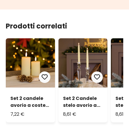
Prodotti correlati
Set 2 candele
Set 2 Candele
Set 2
avorio a coste
stelo avorio a
stelo
in cera, fiamma
spirale in cera,
coste
7,22 €
8,61 €
8,61 €
3D con stoppino
fiamma 3D con
fiam
stoppino
stop