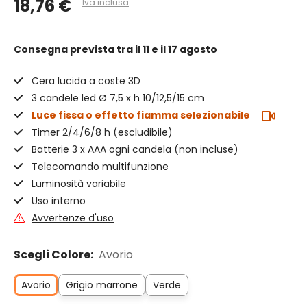
18,76 €
Iva inclusa
Consegna prevista
tra il 11 e il 17 agosto
Cera lucida a coste 3D
3 candele led Ø 7,5 x h 10/12,5/15 cm
Luce fissa o effetto fiamma selezionabile
Timer 2/4/6/8 h (escludibile)
Batterie 3 x AAA ogni candela (non incluse)
Telecomando multifunzione
Luminosità variabile
Uso interno
Avvertenze d'uso
Scegli Colore:
Avorio
Avorio
Grigio marrone
Verde