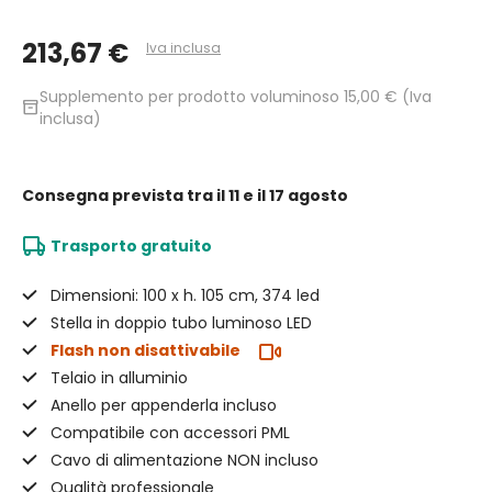
213,67 €
Iva inclusa
Supplemento per prodotto voluminoso 15,00 € (Iva
inventory_2
inclusa)
Consegna prevista
tra il 11 e il 17 agosto
Trasporto gratuito
Dimensioni: 100 x h. 105 cm, 374 led
Stella in doppio tubo luminoso LED
Flash non disattivabile
Telaio in alluminio
Anello per appenderla incluso
Compatibile con accessori PML
Cavo di alimentazione NON incluso
Qualità professionale