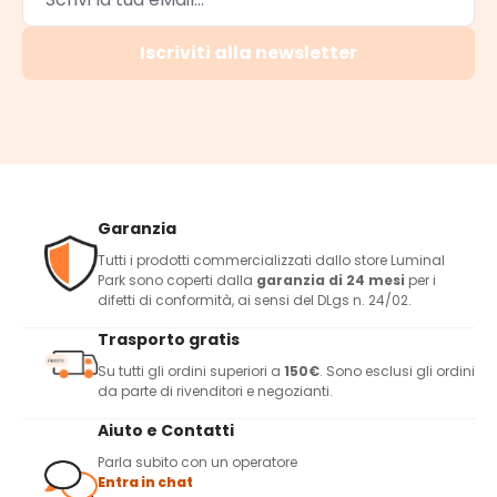
Iscriviti alla newsletter
Garanzia
Tutti i prodotti commercializzati dallo store Luminal
Park sono coperti dalla
garanzia di 24 mesi
per i
difetti di conformità, ai sensi del DLgs n. 24/02.
Trasporto gratis
Su tutti gli ordini superiori a
150€
. Sono esclusi gli ordini
da parte di rivenditori e negozianti.
Aiuto e Contatti
Parla subito con un operatore
Entra in chat