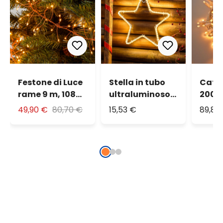
Festone di Luce
Stella in tubo
Cate
rame 9 m, 1080
ultraluminoso
200 
microled
Ø 30 cm, led
bianc
49,90 €
80,70 €
15,53 €
89,84
bianco extra
bianco caldo
cavo 
caldo
prolu
IP67