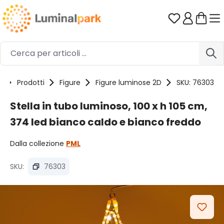
Passa al contenuto principale
Hai 0 artico
e
Prodotti
Figure
Figure luminose 2D
SKU: 76303
Stella in tubo luminoso, 100 x h 105 cm,
374 led bianco caldo e bianco freddo
Dalla collezione
PML
SKU:
76303
Salta la galleria di immagini