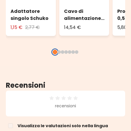
Adattatore
Cavo di
Prolu
singolo Schuko
alimentazione
0,5 m
PML, 1,5 m, con
bianc
1,15 €
2,77 €
14,54 €
5,80 
AC-DC, cavo
bianco, IP67
Recensioni
Valutazione media di 0 su 5 stelle
recensioni
Visualizza le valutazioni solo nella lingua