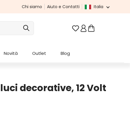
Chi siamo
Aiuto e Contatti
Italia
Hai 0 articoli nella list
Novità
Outlet
Blog
uci decorative, 12 Volt