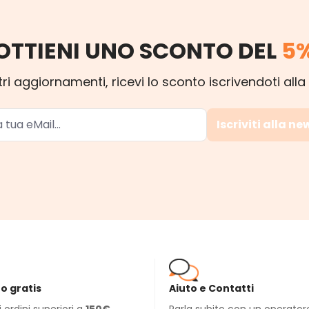
OTTIENI UNO SCONTO DEL
5
ri aggiornamenti, ricevi lo sconto iscrivendoti alla
Iscriviti alla ne
o gratis
Aiuto e Contatti
li ordini superiori a
150€
.
Parla subito con un operator