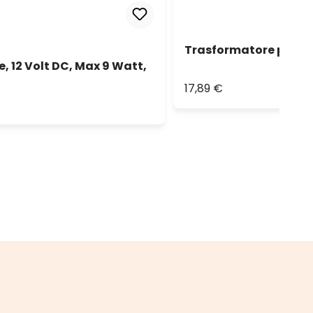
Trasformatore per luc
, 12 Volt DC, Max 9 Watt,
17,89 €