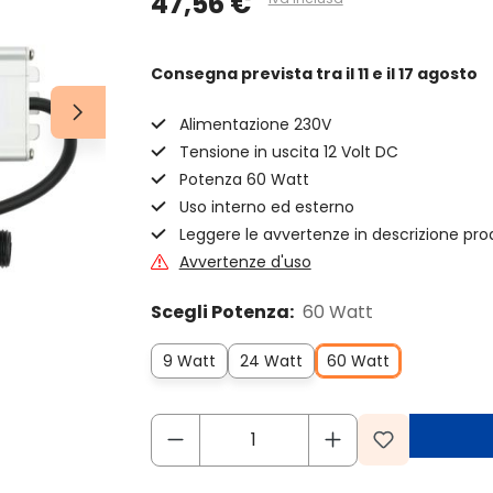
47,56 €
Consegna prevista
tra il 11 e il 17 agosto
Alimentazione 230V
Tensione in uscita 12 Volt DC
Potenza 60 Watt
Uso interno ed esterno
Leggere le avvertenze in descrizione pro
Avvertenze d'uso
Scegli Potenza:
60 Watt
9 Watt
24 Watt
60 Watt