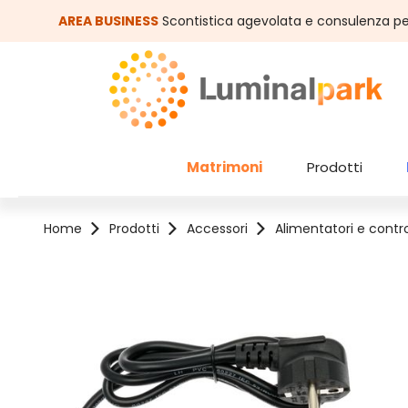
assa al contenuto principale
Salta alla ricerca
AREA BUSINESS
Scontistica agevolata e consulenza pe
Matrimoni
Prodotti
Home
Prodotti
Accessori
Alimentatori e contro
Salta la galleria di immagini