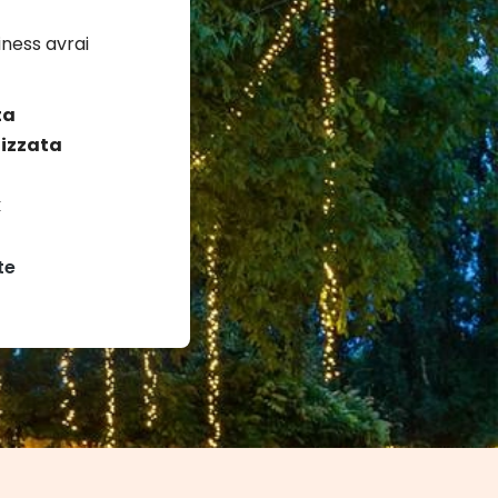
ness avrai
ta
izzata
k
te