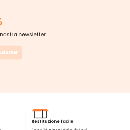
%
 nostra newsletter.
wsletter
Restituzione facile
e
Entro
14 giorni
dalla data di