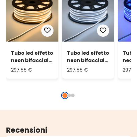
Tubo led effetto
Tubo led effetto
Tubo 
neon bifacciale,
neon bifacciale,
neon 
6000 led bianco
6000 led bianco
6000 
297,55 €
297,55 €
297,5
caldo
freddo
Recensioni