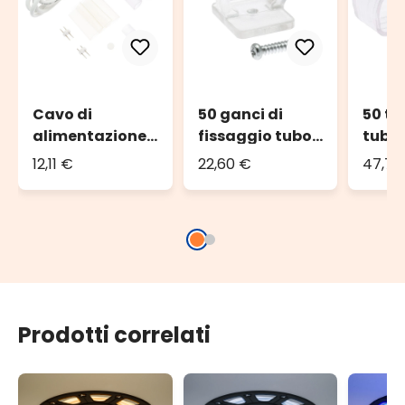
Cavo di
50 ganci di
50 ta
alimentazione
fissaggio tubo
tubo
per tubo SMD
luminoso Led
Led 
12,11 €
22,60 €
47,71
Neon
Neon
mono
Monofacciale
monofacciale
Prodotti correlati