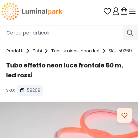
Passa al contenuto principale
Hai 0 artico
Prodotti
Tubi
Tubi luminosi neon led
SKU: 59269
Tubo effetto neon luce frontale 50 m,
led rossi
SKU:
59269
Salta la galleria di immagini