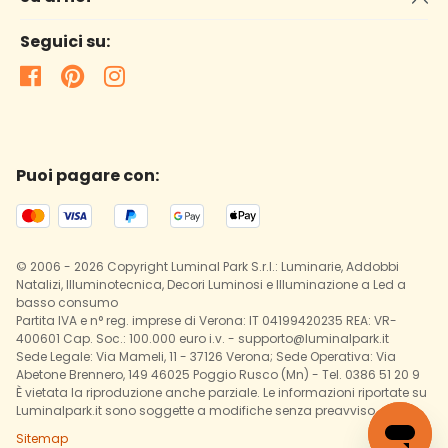
Seguici su:
Puoi pagare con:
© 2006 - 2026 Copyright Luminal Park S.r.l.: Luminarie, Addobbi
Natalizi, Illuminotecnica, Decori Luminosi e Illuminazione a Led a
basso consumo
Partita IVA e n° reg. imprese di Verona: IT 04199420235 REA: VR-
400601 Cap. Soc.: 100.000 euro i.v. - supporto@luminalpark.it
Sede Legale: Via Mameli, 11 - 37126 Verona; Sede Operativa: Via
Abetone Brennero, 149 46025 Poggio Rusco (Mn) - Tel. 0386 51 20 9
È vietata la riproduzione anche parziale. Le informazioni riportate su
Luminalpark.it sono soggette a modifiche senza preavviso.
Sitemap