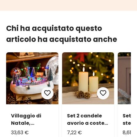
Chi ha acquistato questo
articolo ha acquistato anche
Villaggio di
Set 2 candele
Set 2
Natale,
avorio a coste
stelo
Pattinatori
in cera, fiamma
coste
33,63 €
7,22 €
8,61 €