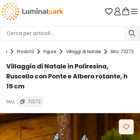
Passa al contenuto principale
Hai 0 artico
ome
Prodotti
Figure
Villaggi di Natale
SKU: 73272
Villaggio di Natale in Poliresina,
Ruscello con Ponte e Albero rotante, h
15 cm
SKU:
73272
Salta la galleria di immagini