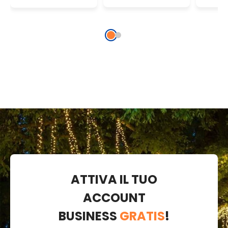
rotanti in
3D con stoppino
fiam
movimento su
stop
pista, led
multicolor
ATTIVA IL TUO
ACCOUNT
BUSINESS
GRATIS
!