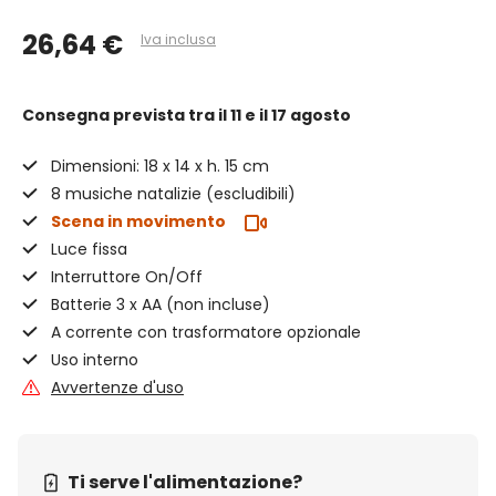
26,64 €
Iva inclusa
Consegna prevista
tra il 11 e il 17 agosto
Dimensioni: 18 x 14 x h. 15 cm
8 musiche natalizie (escludibili)
Scena in movimento
Luce fissa
Interruttore On/Off
Batterie 3 x AA (non incluse)
A corrente con trasformatore opzionale
Uso interno
Avvertenze d'uso
Ti serve l'alimentazione?