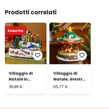
Prodotti correlati
Esaurito
Villaggio di
Villaggio di
Natale in
Natale, Giostra
Polyresina,
natalizia in
36,99 €
65,77 €
Pattinatore e
movimento, h.
Albero Natale
26 cm, led
con Bambini
multicolor
rotanti, h 15 cm