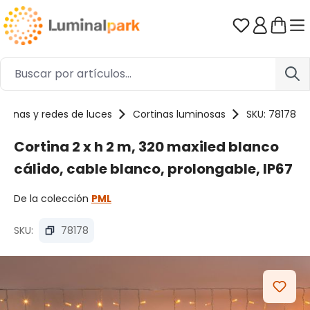
Saltar al contenido principal
Tienes 0 ar
rtinas y redes de luces
Cortinas luminosas
SKU: 78178
Cortina 2 x h 2 m, 320 maxiled blanco
cálido, cable blanco, prolongable, IP67
De la colección
PML
SKU:
78178
Omitir galería de imágenes