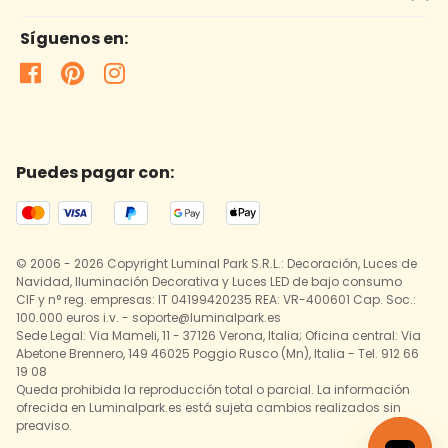
Síguenos en:
Puedes pagar con:
© 2006 - 2026 Copyright Luminal Park S.R.L.: Decoración, Luces de
Navidad, Iluminación Decorativa y Luces LED de bajo consumo
CIF y n° reg. empresas: IT 04199420235 REA: VR-400601 Cap. Soc.:
100.000 euros i.v. - soporte@luminalpark.es
Sede Legal: Via Mameli, 11 - 37126 Verona, Italia; Oficina central: Via
Abetone Brennero, 149 46025 Poggio Rusco (Mn), Italia - Tel. 912 66
19 08
Queda prohibida la reproducción total o parcial. La información
ofrecida en Luminalpark.es está sujeta cambios realizados sin
preaviso.