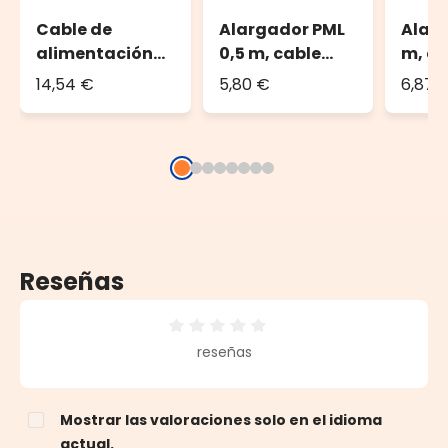
Cable de
Alargador PML
Alarg
alimentación
0,5 m, cable
m, ca
PML, 1,5 m, con
blanco, IP67
blanc
14,54 €
5,80 €
6,87 
AC/DC, cable
blanco, IP67
Reseñas
Calificación promedio de 0 de 5 estrellas
reseñas
Mostrar las valoraciones solo en el idioma
actual.