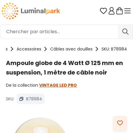
Passer au contenu principal
Vous avez 0
uits
Accessoires
Câbles avec douilles
SKU: B78984
Ampoule globe de 4 Watt Ø 125 mm en
suspension, 1 mètre de câble noir
De la collection
VINTAGE LED PRO
SKU:
B78984
Ignorer la galerie d'images