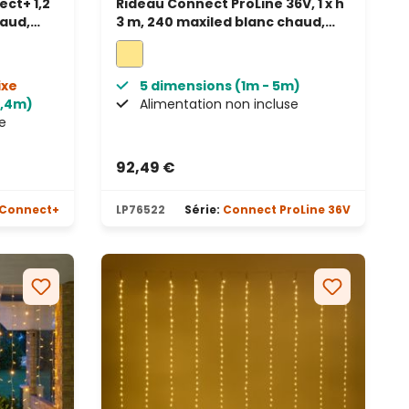
ct+ 1,2
Rideau Connect ProLine 36V, 1 x h
haud,
3 m, 240 maxiled blanc chaud,
ongeable
câble transparent, prolongeable
ixe
5 dimensions (1m - 5m)
8,4m)
Alimentation non incluse
e
92,49 €
Connect+
LP76522
Série:
Connect ProLine 36V