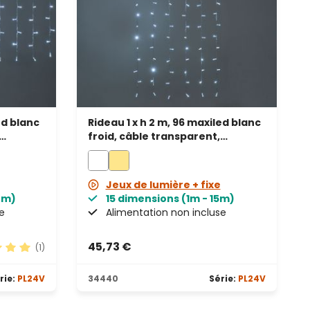
ed blanc
Rideau 1 x h 2 m, 96 maxiled blanc
froid, câble transparent,
prolongeable
Jeux de lumière + fixe
2m)
15 dimensions (1m - 15m)
e
Alimentation non incluse
45,73 €
(1)
oyenne de 5 sur 5 étoiles
rie:
PL24V
34440
Série:
PL24V