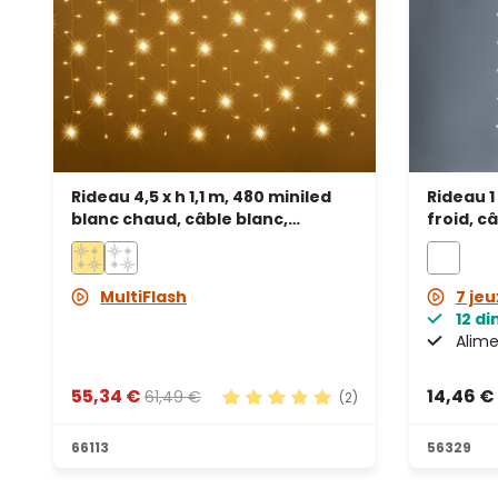
Rideau 4,5 x h 1,1 m, 480 miniled
Rideau 1 
blanc chaud, câble blanc,
froid, c
prolongeable
MultiFlash
7 jeu
12 d
Alime
55,34 €
14,46 €
61,49 €
(2)
Note moyenne de 5 sur 5 étoile
66113
56329