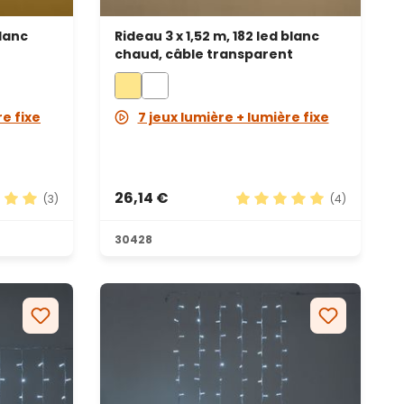
blanc
Rideau 3 x 1,52 m, 182 led blanc
chaud, câble transparent
re fixe
7 jeux lumière + lumière fixe
26,14 €
(3)
(4)
yenne de 5 sur 5 étoiles
Note moyenne de 5 sur 5
30428