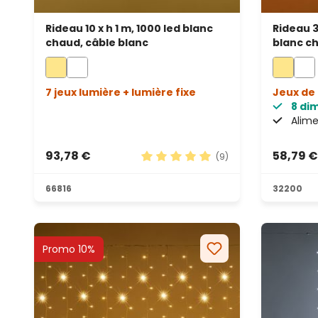
Rideau 10 x h 1 m, 1000 led blanc
Rideau 3
chaud, câble blanc
blanc ch
prolong
7 jeux lumière + lumière fixe
Jeux de 
8 di
Alime
93,78 €
58,79 €
(9)
Note moyenne de 5 sur 5 étoile
66816
32200
Promo 10%