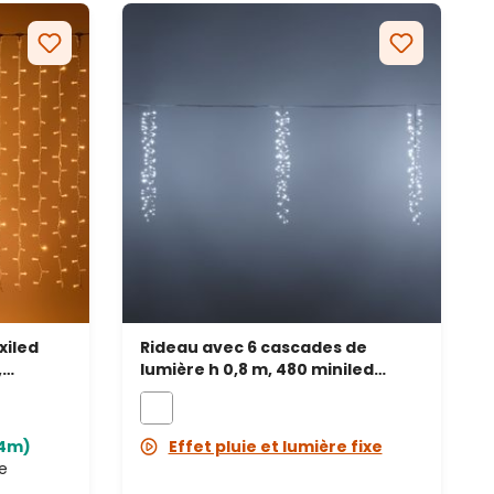
xiled
Rideau avec 6 cascades de
,
lumière h 0,8 m, 480 miniled
blanc froid, câble blanc
24m)
Effet pluie et lumière fixe
e