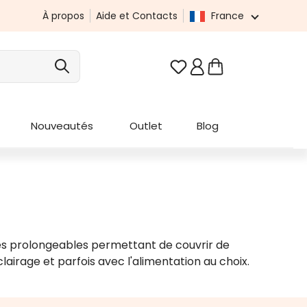
À propos
Aide et Contacts
France
Vous avez 0 articles da
Nouveautés
Outlet
Blog
dèles prolongeables permettant de couvrir de
lairage et parfois avec l'alimentation au choix.