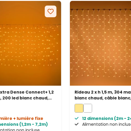
xtra Dense Connect+ 1,2
Rideau 2 x h 1,5 m, 304 ma
m, 200 led blanc chaud,
blanc chaud, câble blanc
ransparent, prolongeable
prolongeable, IP67
umière + lumière fixe
12 dimensions (2m - 
mensions (1,2m - 7,2m)
Alimentation non inclus
ntation non incluse