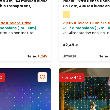
 x h 3 m, 144 maxiled blanc
Rideau Extra Dense Conne
âble transparent,
x h 1,2 m, 400 led blanc c
eable
câble transparent, prol
de lumière + fixe
7 jeux lumière + lumière f
imensions (1m - 13m)
7 dimensions (1,2m - 
ntation non incluse
Alimentation non inclus
42,49 €
s
Série:
PL24V
LP79028
Série:
0%
Promo 44%