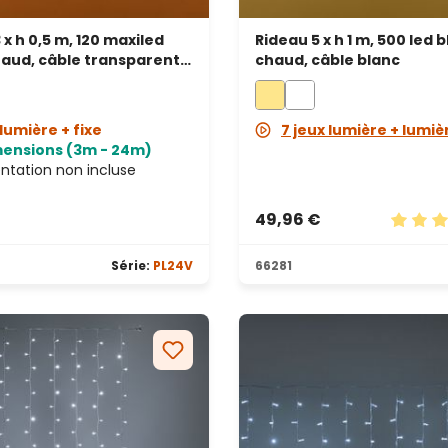
 x h 0,5 m, 120 maxiled
Rideau 5 x h 1 m, 500 led 
aud, câble transparent,
chaud, câble blanc
eable
lumière + fixe
7 jeux lumière + lumiè
mensions (3m - 24m)
ntation non incluse
49,96 €
s
Note mo
Série:
PL24V
66281