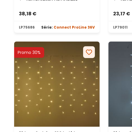
38,18 €
23,17 €
LP75686
Série:
Connect ProLine 36V
LP79011
Promo 30%