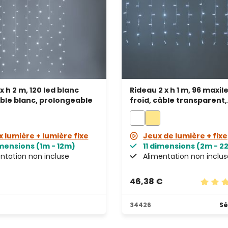
x h 2 m, 120 led blanc
Rideau 2 x h 1 m, 96 maxil
âble blanc, prolongeable
froid, câble transparent,
prolongeable
x lumière + lumière fixe
Jeux de lumière + fixe
imensions (1m - 12m)
11 dimensions (2m - 2
ntation non incluse
Alimentation non inclus
46,38 €
s
Note m
34426
Sé