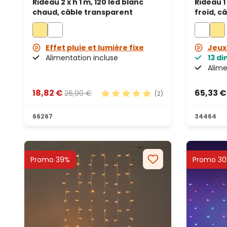
Rideau 2 x h 1 m, 120 led blanc
Rideau 1
chaud, câble transparent
froid, c
prolong
Effet pluie et lumière fixe
Jeux 
Alimentation incluse
13 d
Alime
18,82 €
65,33 €
26,90 €
(2)
Note moyenne de 5 sur 5 étoile
66267
34464
Promo 39%
Promo 3