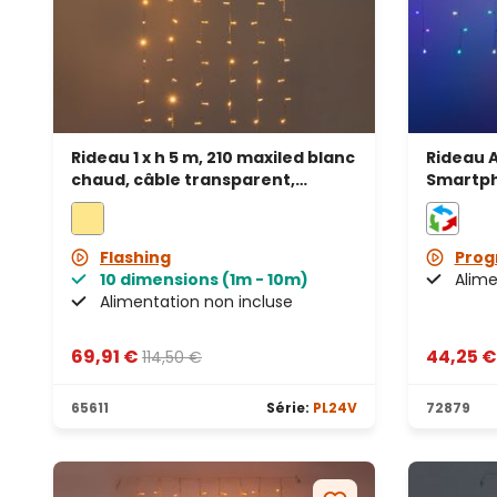
Rideau 1 x h 5 m, 210 maxiled blanc
Rideau A
chaud, câble transparent,
Smartpho
prolongeable
led RGB
Flashing
Pro
10 dimensions (1m - 10m)
Alime
Alimentation non incluse
69,91 €
44,25 
114,50 €
65611
Série:
PL24V
72879