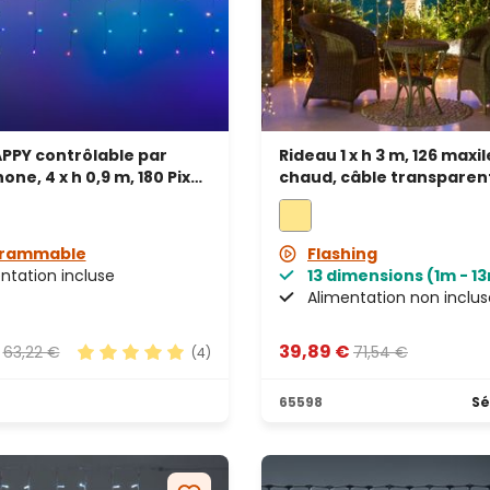
PPY contrôlable par
Rideau 1 x h 3 m, 126 maxi
ne, 4 x h 0,9 m, 180 Pixel
chaud, câble transparen
prolongeable
grammable
Flashing
ntation incluse
13 dimensions (1m - 1
Alimentation non inclus
€
39,89 €
63,22 €
71,54 €
(4)
Note moyenne de 5 sur 5 étoiles
65598
Sé