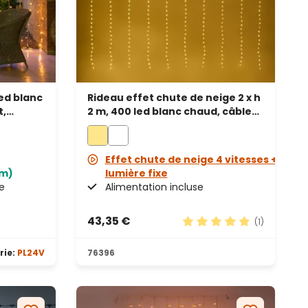
led blanc
Rideau effet chute de neige 2 x h
t,
2 m, 400 led blanc chaud, câble
transparent
Effet chute de neige 4 vitesses +
3m)
lumière fixe
e
Alimentation incluse
43,35 €
(1)
Note moyenne de 5 sur 
rie:
PL24V
76396