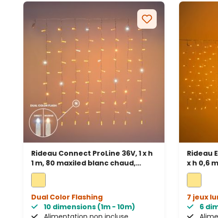
Rideau Connect ProLine 36V, 1 x h
Rideau E
1 m, 80 maxiled blanc chaud,
x h 0,6 
câble transparent
câble t
Dual Color Flashing
7 jeux l
10 dimensions (1m - 10m)
6 di
Alimentation non incluse
Alime