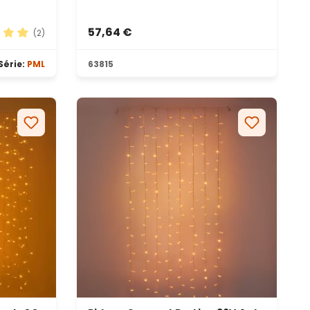
57,64 €
(2)
yenne de 5 sur 5 étoiles
Série:
PML
63815