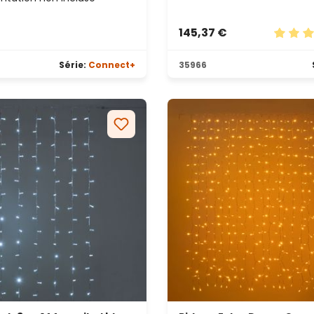
145,37 €
Note mo
Série:
Connect+
35966