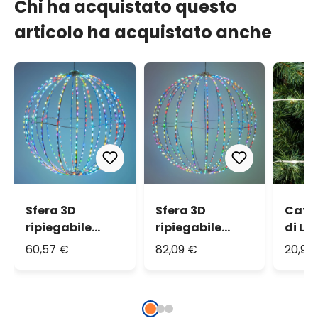
Chi ha acquistato questo
articolo ha acquistato anche
Sfera 3D
Sfera 3D
Cate
ripiegabile
ripiegabile
di Lu
bianca Ø 30 cm,
bianca Ø 40 cm,
400 L
60,57 €
82,09 €
20,90
micro led RGB
micro led RGB
lumin
cambiacolore
cambiacolore
fred