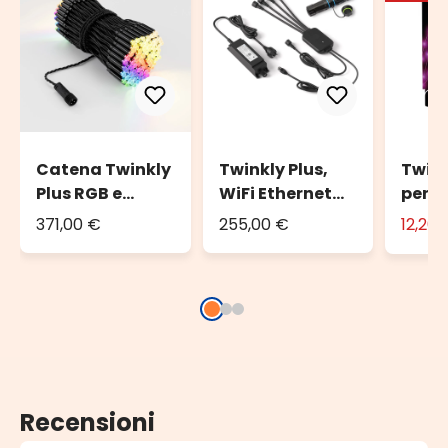
Catena Twinkly
Twinkly Plus,
Twink
Plus RGB e
WiFi Ethernet
per L
Bianco caldo,
Controller e
371,00 €
255,00 €
12,20
25 metri, 250
Alimentatore, 4
Pixel Led, cavo
porte
nero
Recensioni