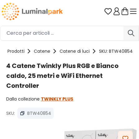
Passa al contenuto principale
Hai 0 artico
Prodotti
Catene
Catene di luci
SKU: BTW40854
4 Catene Twinkly Plus RGB e Bianco
caldo, 25 metri e WiFi Ethernet
Controller
Dalla collezione
TWINKLY PLUS
SKU:
BTW40854
Salta la galleria di immagini