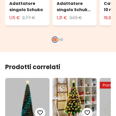
Adattatore
Adattatore
Cavo
singolo Schuko
singolo Schuko
10 m 
con spina 16A
este
1,15 €
2,77 €
1,31 €
3,03 €
18,90
Prodotti correlati
Promo