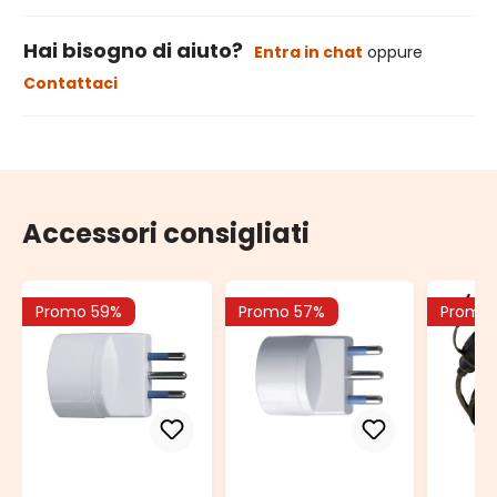
Hai bisogno di aiuto?
Entra in chat
oppure
Contattaci
Accessori consigliati
Promo 59%
Promo 57%
Promo