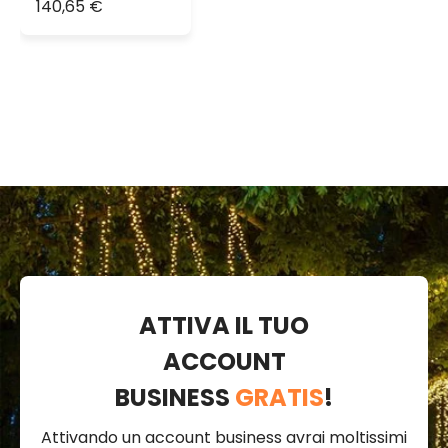
140,65 €
ruotata, led
bianco extra
caldo
ATTIVA IL TUO
ACCOUNT
BUSINESS
GRATIS
!
Attivando un account business avrai moltissimi