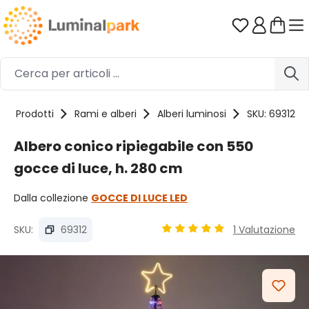
Passa al contenuto principale
Hai 0 artico
Prodotti
Rami e alberi
Alberi luminosi
SKU: 69312
Albero conico ripiegabile con 550
gocce di luce, h. 280 cm
Dalla collezione
GOCCE DI LUCE LED
SKU:
69312
1 Valutazione
Valutazione media di 5 su 5 
Salta la galleria di immagini