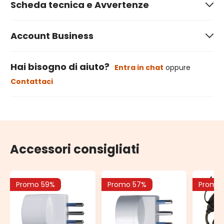
Scheda tecnica e Avvertenze
Account Business
Hai bisogno di aiuto?
Entra in chat
oppure
Contattaci
Accessori consigliati
Promo 59%
Promo 57%
Promo