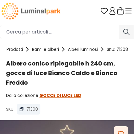
Passa al contenuto principale
Hai 0 artico
Prodotti
Rami e alberi
Alberi luminosi
SKU: 71308
Albero conico ripiegabile h 240 cm,
gocce di luce Bianco Caldo e Bianco
Freddo
Dalla collezione
GOCCE DI LUCE LED
SKU:
71308
Salta la galleria di immagini