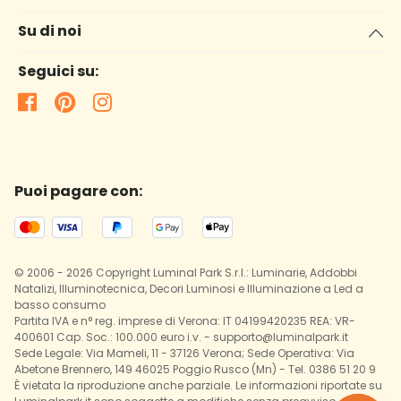
Su di noi
Seguici su:
Puoi pagare con:
© 2006 - 2026 Copyright Luminal Park S.r.l.: Luminarie, Addobbi
Natalizi, Illuminotecnica, Decori Luminosi e Illuminazione a Led a
basso consumo
Partita IVA e n° reg. imprese di Verona: IT 04199420235 REA: VR-
400601 Cap. Soc.: 100.000 euro i.v. - supporto@luminalpark.it
Sede Legale: Via Mameli, 11 - 37126 Verona; Sede Operativa: Via
Abetone Brennero, 149 46025 Poggio Rusco (Mn) - Tel. 0386 51 20 9
È vietata la riproduzione anche parziale. Le informazioni riportate su