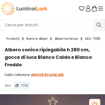
Passa al contenuto principale
Hai 0 artico
Prodotti
Rami e alberi
Alberi luminosi
SKU: 71315
Albero conico ripiegabile h 280 cm,
gocce di luce Bianco Caldo e Bianco
Freddo
Dalla collezione
GOCCE DI LUCE LED
SKU:
71315
Salta la galleria di immagini