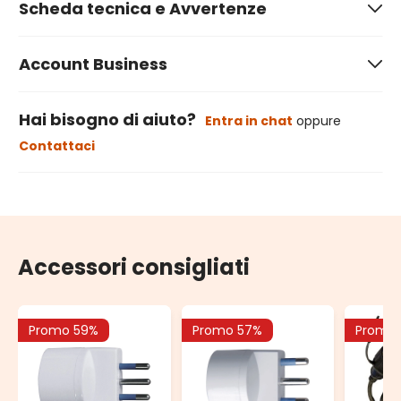
Scheda tecnica e Avvertenze
Account Business
Hai bisogno di aiuto?
Entra in chat
oppure
Contattaci
Accessori consigliati
Promo 59%
Promo 57%
Promo