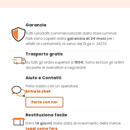
Garanzia
Tutti i prodotti commercializzati dallo store Luminal
Park sono coperti dalla
garanzia di 24 mesi
per i
difetti di conformità, ai sensi del DLgs n. 24/02.
Trasporto gratis
Su tutti gli ordini superiori a
150€
. Sono esclusi gli ordini
da parte di rivenditori e negozianti.
Aiuto e Contatti
Parla subito con un operatore
Entra in chat
Parla con noi
Restituzione facile
Entro
14 giorni
dalla data di ricevimento della merce.
Leggi come fare