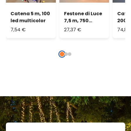
Catena 5 m, 100
Festone di Luce
Caten
led multicolor
7,5 m, 750
200 
miniled bianco
bianc
7,54 €
27,37 €
74,81
caldo
cavo 
prolu
IP67