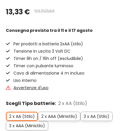
13,33 €
Iva inclusa
Consegna prevista
tra il 11 e il 17 agosto
Per prodotti a batteria 2xAA (stilo)
Tensione in uscita 3 Volt DC
Timer 8h on / 16h off (escludibile)
Timer con pulsante luminoso
Cavo di alimentazione 4 m incluso
Uso interno
Avvertenze d'uso
Scegli Tipo batterie:
2 x AA (Stilo)
2 x AA (Stilo)
2 x AAA (Ministilo)
3 x AA (Stilo)
3 x AAA (Ministilo)