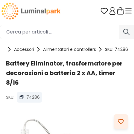
Passa al contenuto principale
Hai 0 artico
tti
Accessori
Alimentatori e controllers
SKU: 74286
Battery Eliminator, trasformatore per
decorazioni a batteria 2 x AA, timer
8/16
SKU:
74286
Salta la galleria di immagini