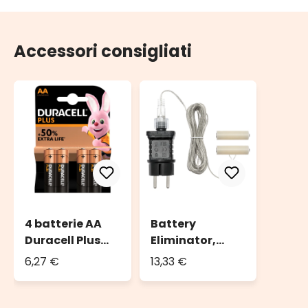
Accessori consigliati
4 batterie AA
Battery
Duracell Plus
Eliminator,
Power
trasformatore
6,27 €
13,33 €
per decorazioni
a batteria 2 x
AA, timer 8/16