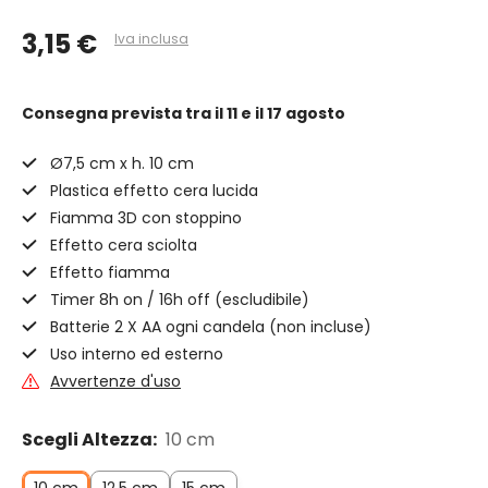
3,15 €
Iva inclusa
Consegna prevista
tra il 11 e il 17 agosto
Ø7,5 cm x h. 10 cm
Plastica effetto cera lucida
Fiamma 3D con stoppino
Effetto cera sciolta
Effetto fiamma
Timer 8h on / 16h off (escludibile)
Batterie 2 X AA ogni candela (non incluse)
Uso interno ed esterno
Avvertenze d'uso
Scegli Altezza:
10 cm