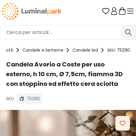
Passa al contenuto principale
Hai 0 artico
rodotti
Candele e lanterne
Candele led
SKU: 75290
Candela Avorio a Coste per uso
esterno, h 10 cm, Ø 7,5cm, fiamma 3D
con stoppino ed effetto cera sciolta
SKU:
75290
Salta la galleria di immagini