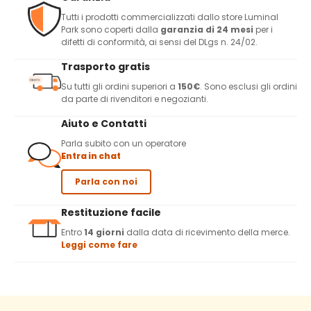
Tutti i prodotti commercializzati dallo store Luminal
Park sono coperti dalla
garanzia di 24 mesi
per i
difetti di conformità, ai sensi del DLgs n. 24/02.
Trasporto gratis
Su tutti gli ordini superiori a
150€
. Sono esclusi gli ordini
da parte di rivenditori e negozianti.
Aiuto e Contatti
Parla subito con un operatore
Entra in chat
Parla con noi
Restituzione facile
Entro
14 giorni
dalla data di ricevimento della merce.
Leggi come fare