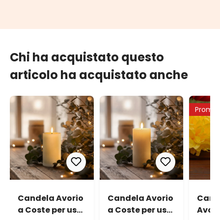
Chi ha acquistato questo
articolo ha acquistato anche
Promo
Candela Avorio
Candela Avorio
Cand
a Coste per uso
a Coste per uso
Avori